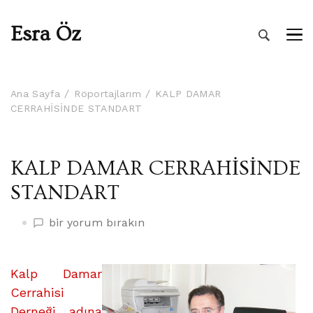
Esra Öz
Ana Sayfa
Röportajlarım
KALP DAMAR
CERRAHİSİNDE STANDART
KALP DAMAR CERRAHİSİNDE
STANDART
KALP
bir yorum bırakın
DAMAR
CERRAHİSİNDE
STANDART
Kalp Damar
üzerine
Cerrahisi
Derneği adına