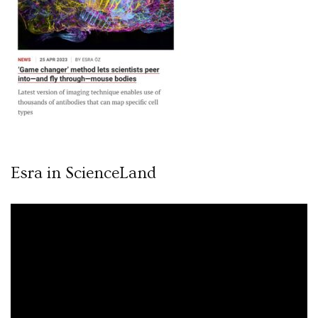
Esra in ScienceLand
Video
oynatıcı