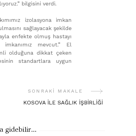
oruz.” bilgisini verdi.
akımımız izolasyona imkan
ulmasını sağlayacak şekilde
ayla enfekte olmuş hastayı
ma imkanımız mevcut.” El
mli olduğuna dikkat çeken
esinin standartlara uygun
SONRAKI MAKALE
KOSOVA İLE SAĞLIK İŞBİRLİĞİ
gidebilir...