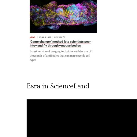
Esra in ScienceLand
Video
oynatıcı