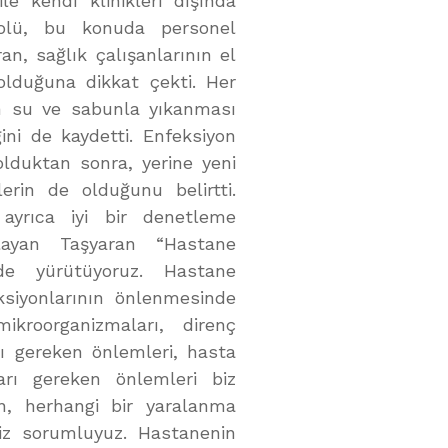
e kendi klinikleri dışında
rolü, bu konuda personel
ran, sağlık çalışanlarının el
olduğuna dikkat çekti. Her
n su ve sabunla yıkanması
ini de kaydetti. Enfeksiyon
olduktan sonra, yerine yeni
rin de olduğunu belirtti.
 ayrıca iyi bir denetleme
layan Taşyaran “Hastane
 de yürütüyoruz. Hastane
ksiyonlarının önlenmesinde
kroorganizmaları, direnç
ası gereken önlemleri, hasta
arı gereken önlemleri biz
en, herhangi bir yaralanma
z sorumluyuz. Hastanenin