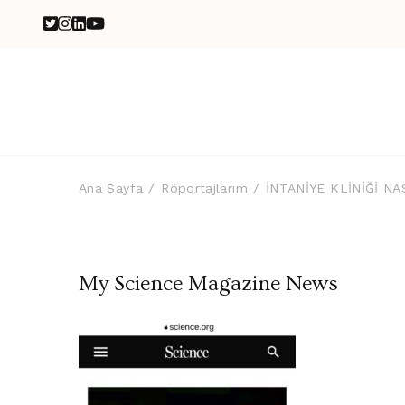
Ana Sayfa
Röportajlarım
İNTANİYE KLİNİĞİ NA
My Science Magazine News