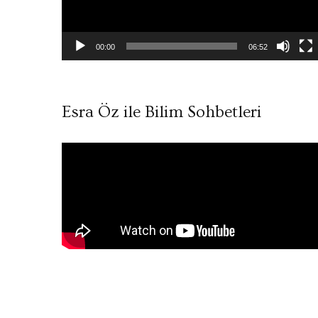
00:00
06:52
Esra Öz ile Bilim Sohbetleri