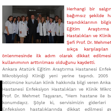
OLMALI?
Herhangi bir salg
üzerine
bağımsız şekilde ha
taşındıklarının bil
Eğitim Araştırm
Hastalıkları ve Klini
Şefi Prof. Dr. Mehm
sıkça karşılaşılan
önlenmesinde ilk adım olarak dikkat edilmesi
kullanımının arttırılması olduğunu kaydetti.
Ankara Atatürk Eğitim Araştırma Hastanesi Enfeks
Mikrobiyoloji Kliniği yeni yerine taşındı. 2005
bölümüne kurulan klinik hakkında bilgi veren Anka
Hastanesi Enfeksiyon Hastalıkları ve Klinik Mikro
Prof. Dr. Mehmet Taşyaran, “Hem hastane ile b
konumdayız. Şöyle ki, servisimizin giderleri
Enfeksiyon hastalıklarında dikkat edilmesi