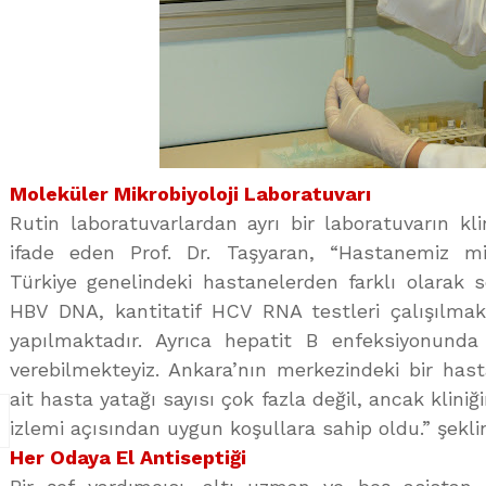
Moleküler Mikrobiyoloji Laboratuvarı
Rutin laboratuvarlardan ayrı bir laboratuvarın kl
ifade eden Prof. Dr. Taşyaran, “Hastanemiz mik
Türkiye genelindeki hastanelerden farklı olarak ser
HBV DNA, kantitatif HCV RNA testleri çalışılmak
yapılmaktadır. Ayrıca hepatit B enfeksiyonunda
verebilmekteyiz. Ankara’nın merkezindeki bir hast
ait hasta yatağı sayısı çok fazla değil, ancak klini
izlemi açısından uygun koşullara sahip oldu.” şekl
Her Odaya El Antiseptiği