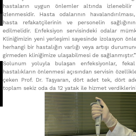
hastaların uygun önlemler altında izlenebilir 
izlenmesidir. Hasta odalarının havalandırılması,
hasta refakatçilerinin ve personelin sağlığı
edilmelidir. Enfeksiyon servisindeki odalar mümk
Kliniğimizin yeni yerleşimi sayesinde izolasyon önl
herhangi bir hastalığın varlığı veya artışı durumu
girmeden kliniğimize ulaşabilmesi de sağlanmıştır.”
Solunum yoluyla bulaşan enfeksiyonlar, fekal
hastalıkların önlenmesi açısından servisin özellik
çeken Prof. Dr. Taşyaran, dört adet tek, dört ade
toplam sekiz oda da 12 yatak ile hizmet verdiklerini