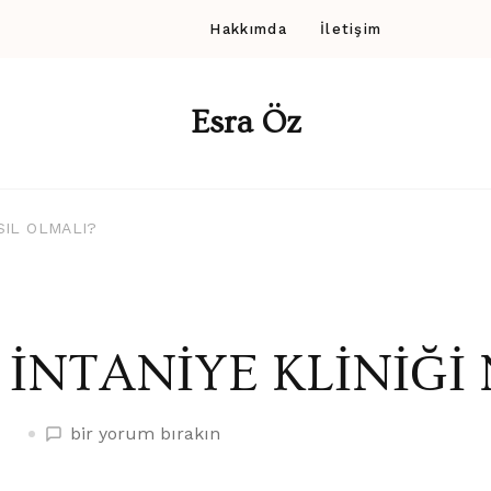
Hakkımda
İletişim
Esra Öz
SIL OLMALI?
İNTANİYE KLİNİĞİ
İNTANİYE
bir yorum bırakın
KLİNİĞİ
NASIL