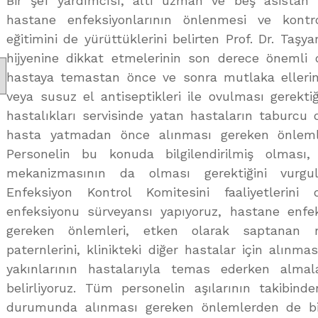
Bir şef yardımcısı, altı uzman ve beş asistan il
hastane enfeksiyonlarının önlenmesi ve kont
eğitimini de yürüttüklerini belirten Prof. Dr. Taşya
hijyenine dikkat etmelerinin son derece önemli 
hastaya temastan önce ve sonra mutlaka elleri
veya susuz el antiseptikleri ile ovulması gerektiğ
hastalıkları servisinde yatan hastaların taburcu 
hasta yatmadan önce alınması gereken önlemle
Personelin bu konuda bilgilendirilmiş olması,
mekanizmasının da olması gerektiğini vurgu
Enfeksiyon Kontrol Komitesini faaliyetlerini
enfeksiyonu sürveyansı yapıyoruz, hastane enfe
gereken önlemleri, etken olarak saptanan mi
paternlerini, klinikteki diğer hastalar için alınm
yakınlarının hastalarıyla temas ederken almal
belirliyoruz. Tüm personelin aşılarının takibind
durumunda alınması gereken önlemlerden de bi