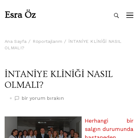
Esra Öz
Ana Sayfa
Röportajlarım
İNTANİYE KLİNİĞİ NASIL
OLMALI?
İNTANİYE KLİNİĞİ NASIL
OLMALI?
İNTANİYE
bir yorum bırakın
KLİNİĞİ
NASIL
OLMALI?
Herhangi bir
üzerine
salgın durumunda
hastaneden