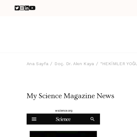
Ana Sayfa
Doç. Dr. Akın Kaya
“HEKİMLER YOĞU
My Science Magazine News