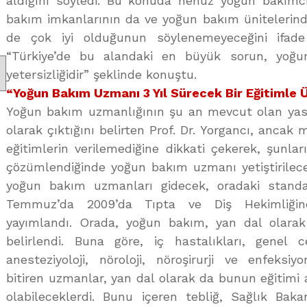
aldığını söyledi. Bu konuda henüz yoğun bakımcı
bakım imkanlarının da ve yoğun bakım ünitelerinde
de çok iyi olduğunun söylenemeyeceğini ifade
“Türkiye’de bu alandaki en büyük sorun, yoğu
yetersizliğidir” şeklinde konuştu.
“Yoğun Bakım Uzmanı 3 Yıl Sürecek Bir Eğitimle Ü
Yoğun bakım uzmanlığının şu an mevcut olan yasa i
olarak çıktığını belirten Prof. Dr. Yorgancı, ancak 
eğitimlerin verilemediğine dikkati çekerek, şunla
çözümlendiğinde yoğun bakım uzmanı yetiştirilece
yoğun bakım uzmanları gidecek, oradaki standar
Temmuz’da 2009’da Tıpta ve Diş Hekimliğin
yayımlandı. Orada, yoğun bakım, yan dal olarak 
belirlendi. Buna göre, iç hastalıkları, genel ce
anesteziyoloji, nöroloji, nöroşirurji ve enfeksiy
bitiren uzmanlar, yan dal olarak da bunun eğitim
olabileceklerdi. Bunu içeren tebliğ, Sağlık Baka