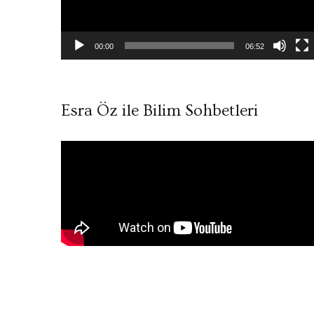
00:00
06:52
Esra Öz ile Bilim Sohbetleri