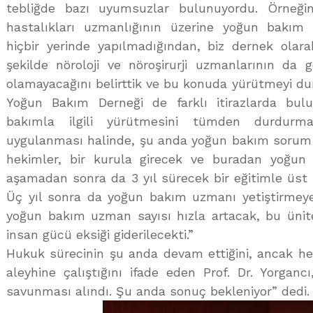
tebliğde bazı uyumsuzlar bulunuyordu. Örneği
hastalıkları uzmanlığının üzerine yoğun bakım 
hiçbir yerinde yapılmadığından, biz dernek olara
şekilde nöroloji ve nöroşirurji uzmanlarının d
olamayacağını belirttik ve bu konuda yürütmeyi dur
Yoğun Bakım Derneği de farklı itirazlarda bul
bakımla ilgili yürütmesini tümden durdurma
uygulanması halinde, şu anda yoğun bakım sorum
hekimler, bir kurula girecek ve buradan yoğu
aşamadan sonra da 3 yıl sürecek bir eğitimle üst i
Üç yıl sonra da yoğun bakım uzmanı yetiştirmeye
yoğun bakım uzman sayısı hızla artacak, bu ünite
insan gücü eksiği giderilecekti.”
Hukuk sürecinin şu anda devam ettiğini, ancak he
aleyhine çalıştığını ifade eden Prof. Dr. Yorganc
savunması alındı. Şu anda sonuç bekleniyor” dedi.