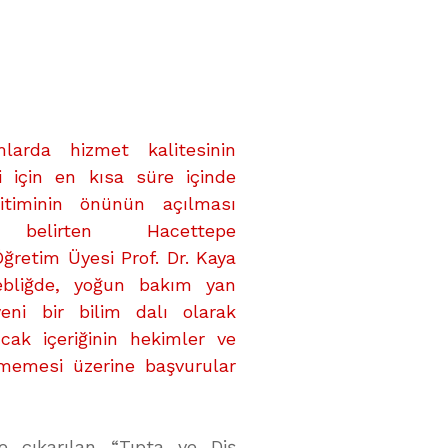
larda hizmet kalitesinin
si için en kısa süre içinde
itiminin önünün açılması
ni belirten Hacettepe
Öğretim Üyesi Prof. Dr. Kaya
Tebliğde, yoğun bakım yan
eni bir bilim dalı olarak
ncak içeriğinin hekimler ve
lmemesi üzerine başvurular
de çıkarılan “Tıpta ve Diş