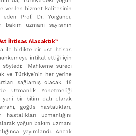
nın da, Türkiye’deki yoğun
 verilen hizmet kalitesinin
 eden Prof. Dr. Yorgancı,
n bakım uzmanı sayısının
st İhtisas Alacaktık”
le birlikte bir üst ihtisas
mahkemeye intikal ettiği için
rı söyledi: “Mahkeme süreci
k ve Türkiye’nin her yerine
tları sağlamış olacak. 18
de Uzmanlık Yönetmeliği
yeni bir bilim dalı olarak
rrahi, göğüs hastalıkları,
on hastalıkları uzmanlığını
i alarak yoğun bakım uzmanı
nlığınca yayımlandı. Ancak