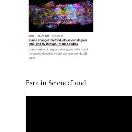
Esra in ScienceLand
Video
oynatıcı