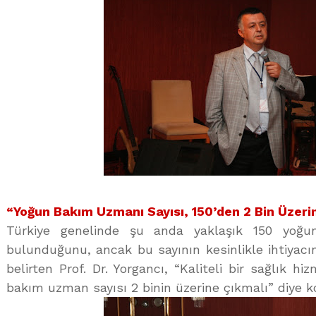
“Yoğun Bakım Uzmanı Sayısı, 150’den 2 Bin Üzeri
Türkiye genelinde şu anda yaklaşık 150 yoğ
bulunduğunu, ancak bu sayının kesinlikle ihtiyac
belirten Prof. Dr. Yorgancı, “Kaliteli bir sağlık h
bakım uzman sayısı 2 binin üzerine çıkmalı” diye k