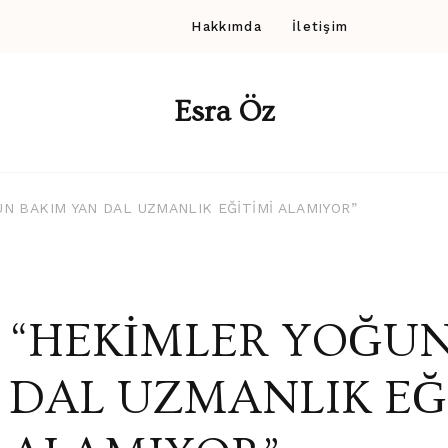
Hakkımda
İletişim
Esra Öz
N BAKIM YAN DAL UZMANLIK EĞİTİMİ ALAMIYOR”
“HEKİMLER YOĞUN
DAL UZMANLIK EĞ