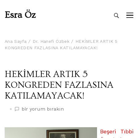
Esra Öz
Ana Sayfa
Dr. Hanefi Özbek
HEKİMLER ARTIK 5
KONGREDEN FAZLASINA KATILAMAYACAK!
HEKİMLER ARTIK 5
KONGREDEN FAZLASINA
KATILAMAYACAK!
HEKİMLER
bir yorum bırakın
ARTIK
5
KONGREDEN
Beşeri Tıbbi