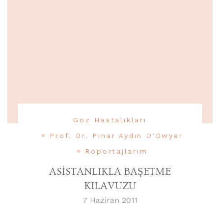
Göz Hastalıkları
Prof. Dr. Pınar Aydın O'Dwyer
Röportajlarım
ASİSTANLIKLA BAŞETME
KILAVUZU
7 Haziran 2011