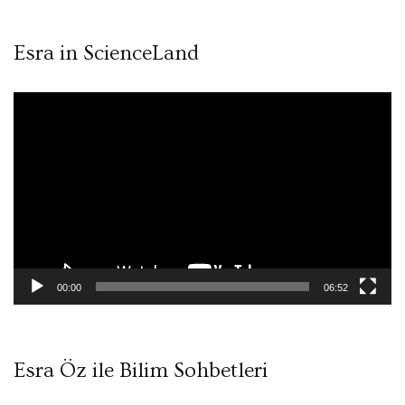
Esra in ScienceLand
Video
oynatıcı
00:00
06:52
Esra Öz ile Bilim Sohbetleri