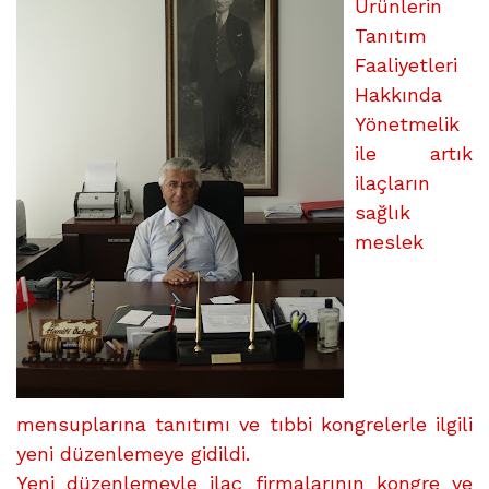
FAZLASINA
Ürünlerin
KATILAMAYACAK!
Tanıtım
üzerine
Faaliyetleri
Hakkında
Yönetmelik
ile artık
ilaçların
sağlık
meslek
mensuplarına tanıtımı ve tıbbi kongrelerle ilgili
yeni düzenlemeye gidildi.
Yeni düzenlemeyle ilaç firmalarının kongre ve