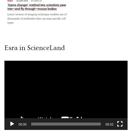
Esra in ScienceLand
Video
oynatıcı
00:00
06:52