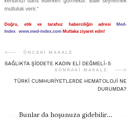
kendinizi dans ederken görmektir. Bale seyretmek
mutluluk verir.”
Doğru, etik ve tarafsız haberciliğin adresi
Med-
Index
www.med-index.com
Mutlaka ziyaret edin!
:
ÖNCEKI MAKALE
Yazı
SAĞLIKTA ŞİDDETE KADIN ELİ DEĞMELİ-5
Gezinme
SONRAKI MAKALE
TÜRKİ CUMHURİYETLERDE HEMATOLOJİ NE
DURUMDA?
Bunlar da hoşunuza gidebilir...