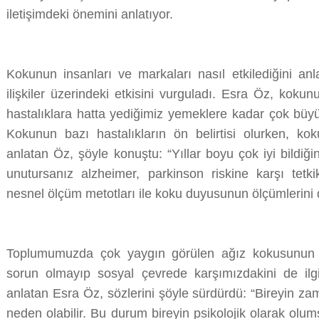
iletişimdeki önemini anlatıyor.
Kokunun insanları ve markaları nasıl etkilediğini an
ilişkiler üzerindeki etkisini vurguladı. Esra Öz, koku
hastalıklara hatta yediğimiz yemeklere kadar çok büyük
Kokunun bazı hastalıkların ön belirtisi olurken, ko
anlatan Öz, şöyle konuştu: “Yıllar boyu çok iyi bildiği
unutursanız alzheimer, parkinson riskine karşı tetk
nesnel ölçüm metotları ile koku duyusunun ölçümlerini 
Toplumumuzda çok yaygın görülen ağız kokusunun sad
sorun olmayıp sosyal çevrede karşımızdakini de ilg
anlatan Esra Öz, sözlerini şöyle sürdürdü: “Bireyin 
neden olabilir. Bu durum bireyin psikolojik olarak olu