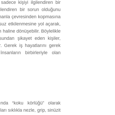
ece kişiyi ilgilendiren bir
ilendiren bir sorun olduğunu
zamanla çevresinden kopmasına
msuz etkilenmesine yol açarak,
haline dönüşebilir. Böylelikle
usundan şikayet eden kişiler,
r. Gerek iş hayatlarını gerek
nsanların birbirleriyle olan
nda “koku körlüğü” olarak
arı sıklıkla nezle, grip, sinüzit