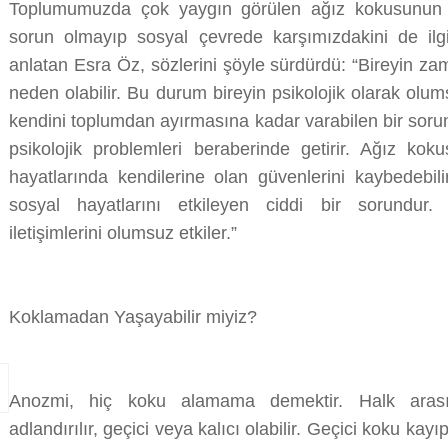
Toplumumuzda çok yaygın görülen ağız kokusunun sad
sorun olmayıp sosyal çevrede karşımızdakini de ilg
anlatan Esra Öz, sözlerini şöyle sürdürdü: “Bireyin 
neden olabilir. Bu durum bireyin psikolojik olarak olu
kendini toplumdan ayırmasına kadar varabilen bir sorun 
psikolojik problemleri beraberinde getirir. Ağız kok
hayatlarında kendilerine olan güvenlerini kaybedebili
sosyal hayatlarını etkileyen ciddi bir sorundur. İ
iletişimlerini olumsuz etkiler.”
Koklamadan Yaşayabilir miyiz?
Anozmi, hiç koku alamama demektir. Halk arası
adlandırılır, geçici veya kalıcı olabilir. Geçici koku kayıpl