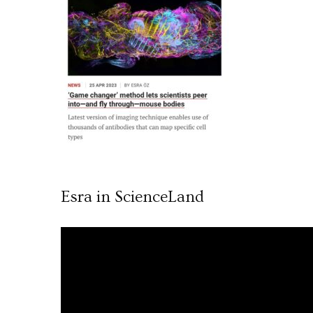
Esra in ScienceLand
Video
oynatıcı