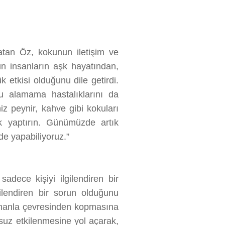
latan Öz, kokunun iletişim ve
nun insanların aşk hayatından,
 etkisi olduğunu dile getirdi.
ku alamama hastalıklarını da
niz peynir, kahve gibi kokuları
ik yaptırın. Günümüzde artık
de yapabiliyoruz.”
ece kişiyi ilgilendiren bir
ilendiren bir sorun olduğunu
zamanla çevresinden kopmasına
msuz etkilenmesine yol açarak,