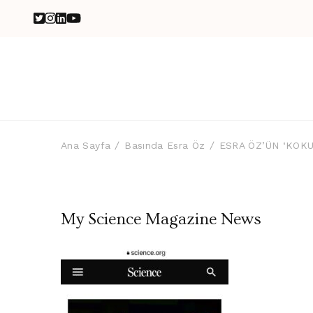
Ana Sayfa
Basında Esra Öz
ESRA ÖZ’ÜN ‘KOKU
My Science Magazine News