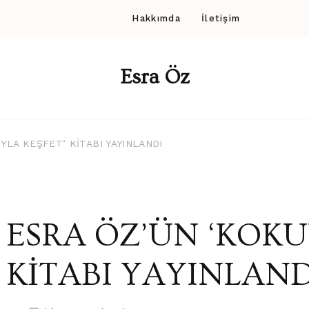
Hakkımda
İletişim
Esra Öz
YLA KEŞFET’ KİTABI YAYINLANDI
ESRA ÖZ’ÜN ‘KOKU
KİTABI YAYINLAND