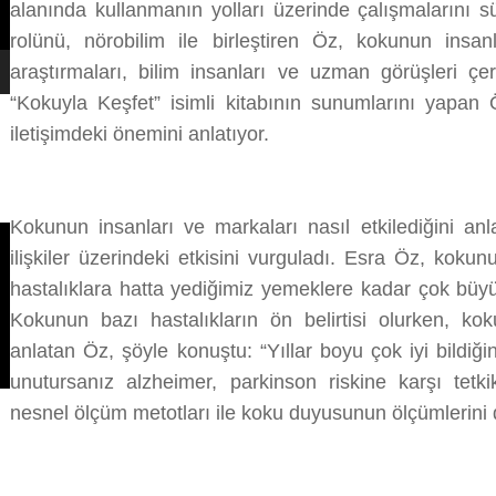
alanında kullanmanın yolları üzerinde çalışmalarını s
rolünü, nörobilim ile birleştiren Öz, kokunun insanl
araştırmaları, bilim insanları ve uzman görüşleri çe
“Kokuyla Keşfet” isimli kitabının sunumlarını yapan 
iletişimdeki önemini anlatıyor.
Kokunun insanları ve markaları nasıl etkilediğini an
ilişkiler üzerindeki etkisini vurguladı. Esra Öz, koku
hastalıklara hatta yediğimiz yemeklere kadar çok büyük
Kokunun bazı hastalıkların ön belirtisi olurken, ko
anlatan Öz, şöyle konuştu: “Yıllar boyu çok iyi bildiği
unutursanız alzheimer, parkinson riskine karşı tetk
nesnel ölçüm metotları ile koku duyusunun ölçümlerini 