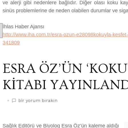
ve alerji gibi nedenlere bağlıdır. Diğer olası koku k
sinüs problemlerine de neden olabilen durumlar ve siga
İhlas Haber Ajansı
http://www.iha.com.tr/esra-ozun-e28098kokuyla-kesfet-k
341809
ESRA ÖZ’ÜN ‘KOKU
KİTABI YAYINLAND
ESRA
bir yorum bırakın
ÖZ’ÜN
‘KOKUYLA
KEŞFET’
Sağlık Editörü ve Biyolog Esra Öz’ün kaleme aldığı
KİTABI