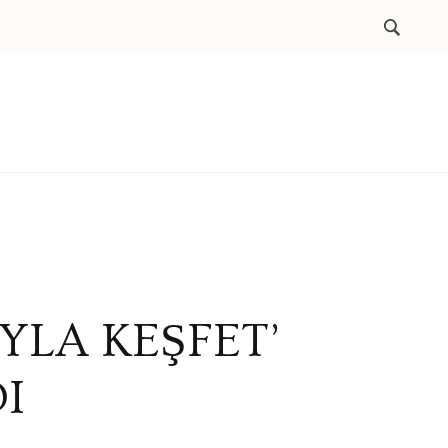
YLA KEŞFET’
I