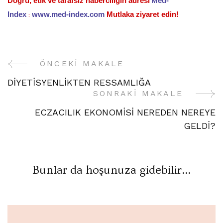
Doğru, etik ve tarafsız haberciliğin adresi
Med-
Index
www.med-index.com
Mutlaka ziyaret edin!
:
ÖNCEKI MAKALE
Yazı
DİYETİSYENLİKTEN RESSAMLIĞA
Gezinme
SONRAKI MAKALE
ECZACILIK EKONOMİSİ NEREDEN NEREYE
GELDİ?
Bunlar da hoşunuza gidebilir...