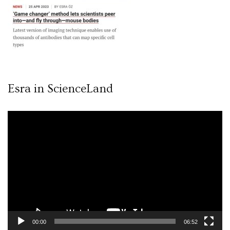
Esra in ScienceLand
Video
oynatıcı
00:00
06:52