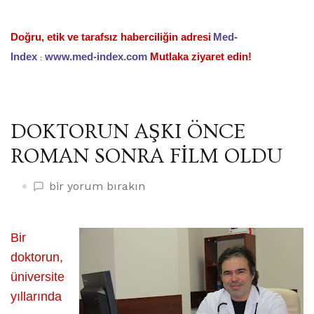
Doğru, etik ve tarafsız haberciliğin adresi
Med-
Index
www.med-index.com
Mutlaka ziyaret edin!
:
DOKTORUN AŞKI ÖNCE
ROMAN SONRA FİLM OLDU
DOKTORUN
bir yorum bırakın
AŞKI
ÖNCE
ROMAN
Bir
SONRA
doktorun,
FİLM
üniversite
OLDU
yıllarında
üzerine