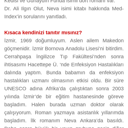
Kedisi ve Günaydın Funda isimli dört romanı var.
Dr. Ali Ilgın Olut, Neva isimi kitabı hakkında Med-
Index’in sorularını yanıtladı.
Kısaca kendinizi tanıtır mısınız?
İzmir, 1969 doğumluyum. Aslen ailem Makedon
göçmenidir. İzmir Bornova Anadolu Lisesi’ni bitirdim.
Cerrahpaşa İngilizce Tıp Fakültesi’nden sonra
ihtisasımı Hacettepe Ü. ‘nde Enfeksiyon Hastalıkları
dalında yaptım. Bunda babamın da enfeksiyon
hastalıkları uzmanı olmasının etkisi oldu. Bir süre
UNESCO adına Afrika’da çalıştıktan sonra 2003
yılında İzmir’de bir eğitim hastanesinde göreve
başladım. Halen burada uzman doktor olarak
çalışıyorum. Roman yazmaya asistanlık yıllarımda
başladım. İlk romanım Neva Ankara’da basıldı.