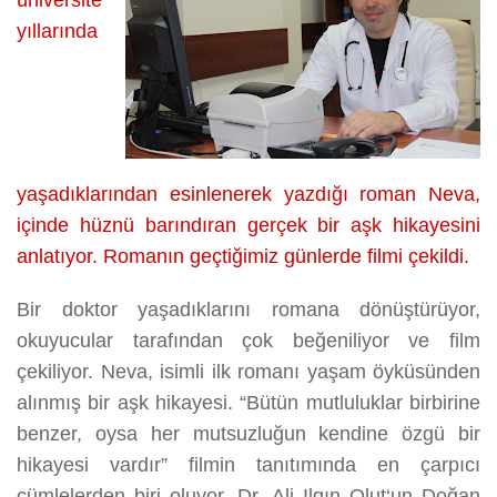
üniversite
OLDU
yıllarında
üzerine
yaşadıklarından esinlenerek yazdığı roman Neva,
içinde hüznü barındıran gerçek bir aşk hikayesini
anlatıyor. Romanın geçtiğimiz günlerde filmi çekildi.
Bir doktor yaşadıklarını romana dönüştürüyor,
okuyucular tarafından çok beğeniliyor ve film
çekiliyor. Neva, isimli ilk romanı yaşam öyküsünden
alınmış bir aşk hikayesi. “Bütün mutluluklar birbirine
benzer, oysa her mutsuzluğun kendine özgü bir
hikayesi vardır” filmin tanıtımında en çarpıcı
cümlelerden biri oluyor. Dr. Ali Ilgın Olut‘un Doğan