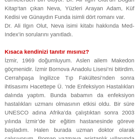
Kitap‘tan çıkan Neva, Yüzleri Arayan Adam, Küf
Kedisi ve Günaydın Funda isimli dört romanı var.
Dr. Ali Ilgın Olut, Neva isimi kitabı hakkında Med-
Index’in sorularını yanıtladı.
Kısaca kendinizi tanıtır mısınız?
İzmir, 1969 doğumluyum. Aslen ailem Makedon
göçmenidir. İzmir Bornova Anadolu Lisesi’ni bitirdim.
Cerrahpaşa İngilizce Tıp Fakültesi’nden sonra
ihtisasımı Hacettepe Ü. ‘nde Enfeksiyon Hastalıkları
dalında yaptım. Bunda babamın da enfeksiyon
hastalıkları uzmanı olmasının etkisi oldu. Bir süre
UNESCO adına Afrika’da çalıştıktan sonra 2003
yılında İzmir’de bir eğitim hastanesinde göreve
başladım. Halen burada uzman doktor olarak
çalışıyorum. Roman yazmaya asistanlık yıllarımda