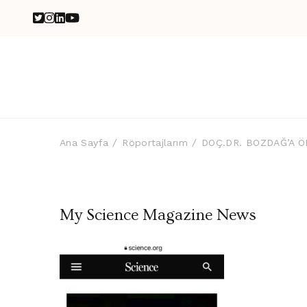
Ana Sayfa
Röportajlarım
DOÇ.DR. BOZDAĞ’A 
My Science Magazine News