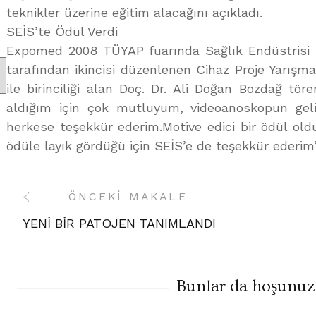
teknikler üzerine eğitim alacağını açıkladı.
SEİS’te Ödül Verdi
Expomed 2008 TÜYAP fuarında Sağlık Endüstrisi İş
tarafından ikincisi düzenlenen Cihaz Proje Yarışm
ile birinciliği alan Doç. Dr. Ali Doğan Bozdağ tö
aldığım için çok mutluyum, videoanoskopun geli
herkese teşekkür ederim.Motive edici bir ödül ol
ödüle layık gördüğü için SEİS’e de teşekkür ederim
ÖNCEKI MAKALE
Yazı
YENİ BİR PATOJEN TANIMLANDI
Gezinme
Bunlar da hoşunuza 