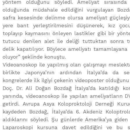
yöntem olduğunu söyledi. Ameliyat sırasında
olduğunda müdahale edildiğini vurgulayan Bozda
safra kesesinde delinme olursa ameliyat güçleşiyo
yere bant yerleştirilmesini düşünerek, kız çocuk
toplayıp kaymasını önleyen lastikler gibi bir yönt
tutucu denilen alet ile deliği tuttuktan sonra t
delik kapatılıyor. Böylece ameliyatı tamamlayana
oluyor” şeklinde konuştu.
Videoanoskop ile yapılmış olan çalışmayı meslekta
birlikte Japonya’nın ardından İtalya’da da ser
kongrelerde ilk ilgiyi çekenin videoposter olduğunu d
Doç. Dr. Ali Doğan Bozdağ İtalya’da katıldığı ko
yanında, videoanoskop ile yapılan ameliyatların DVD
getirdi. Avrupa Asya Koloproktoloji Derneği Kuru
kaydeden Bozdağ, İtalya’da 6. Akdeniz Koloptrolo
aldıklarını söyledi. Şu günlerde Amerika’ya giden
Laparoskopi kursuna davet edildiğini ve bu s