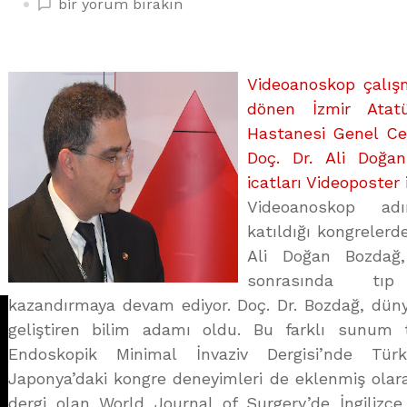
DOÇ.DR.
bir yorum bırakın
BOZDAĞ’A
ÖDÜL
YAĞMURU
Videoanoskop çalış
üzerine
dönen İzmir Atat
Hastanesi Genel Ce
Doç. Dr. Ali Doğa
icatları Videoposter
Videoanoskop adı
katıldığı kongrelerd
Ali Doğan Bozdağ,
sonrasında tıp
kazandırmaya devam ediyor. Doç. Dr. Bozdağ, düny
geliştiren bilim adamı oldu. Bu farklı sunum 
Endoskopik Minimal İnvaziv Dergisi’nde Tür
Japonya’daki kongre deneyimleri de eklenmiş olara
dergi olan World Journal of Surgery’de İngilizce