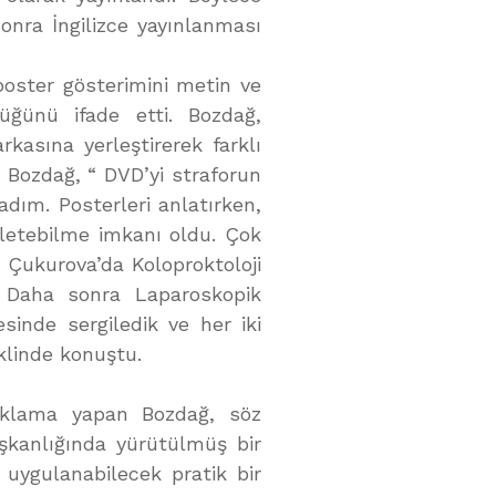
onra İngilizce yayınlanması
 poster gösterimini metin ve
üğünü ifade etti. Bozdağ,
kasına yerleştirerek farklı
n Bozdağ, “ DVD’yi straforun
adım. Posterleri anlatırken,
letebilme imkanı oldu. Çok
a Çukurova’da Koloproktoloji
. Daha sonra Laparoskopik
inde sergiledik ve her iki
eklinde konuştu.
ıklama yapan Bozdağ, söz
şkanlığında yürütülmüş bir
uygulanabilecek pratik bir