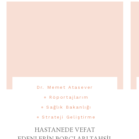
Dr. Memet Atasever
Röportajlarım
Sağlık Bakanlığı
Strateji Geliştirme
HASTANEDE VEFAT
EDENLERİN BORÇLARI TAHSİL