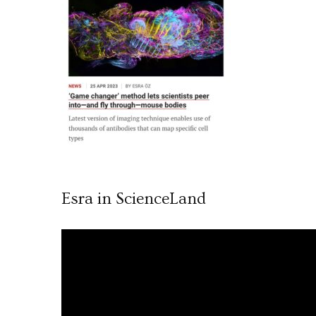
Esra in ScienceLand
Video
oynatıcı