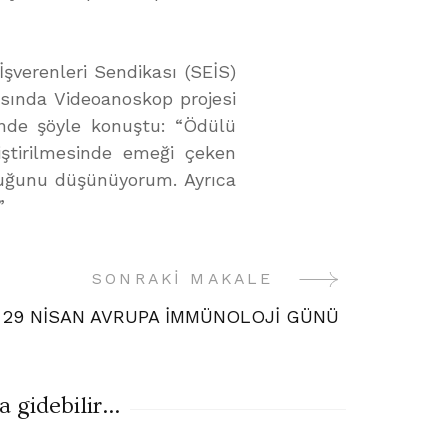
verenleri Sendikası (SEİS)
asında Videoanoskop projesi
rende şöyle konuştu: “Ödülü
ştirilmesinde emeği çeken
duğunu düşünüyorum. Ayrıca
”
SONRAKI MAKALE
29 NİSAN AVRUPA İMMÜNOLOJİ GÜNÜ
gidebilir...