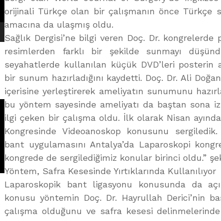
orijinali Türkçe olan bir çalışmanın önce Türkçe s
amacına da ulaşmış oldu.
Sağlık Dergisi’ne bilgi veren Doç. Dr. kongrelerde
resimlerden farklı bir şekilde sunmayı düşünd
seyahatlerde kullanılan küçük DVD’leri posterin ar
bir sunum hazırladığını kaydetti. Doç. Dr. Ali Doğa
içerisine yerleştirerek ameliyatın sunumunu hazırl
bu yöntem sayesinde ameliyatı da baştan sona iz
ilgi çeken bir çalışma oldu. İlk olarak Nisan ayınd
Kongresinde Videoanoskop konusunu sergiledik
bant uygulamasını Antalya’da Laparoskopi kongres
kongrede de sergilediğimiz konular birinci oldu.” ş
Yöntem, Safra Kesesinde Yırtıklarında Kullanılıyor
Laparoskopik bant ligasyonu konusunda da aç
konusu yöntemin Doç. Dr. Hayrullah Derici’nin ba
çalışma olduğunu ve safra kesesi delinmelerinde 