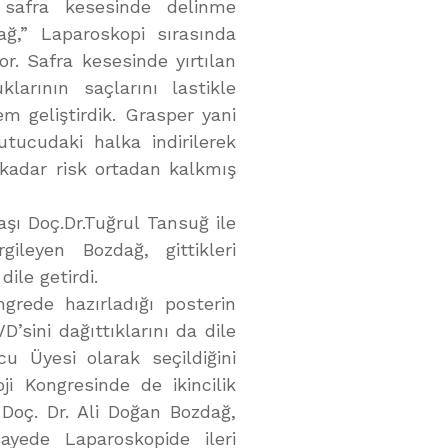
 safra kesesinde delinme
ğ,” Laparoskopi sırasında
r. Safra kesesinde yırtılan
larının saçlarını lastikle
em geliştirdik. Grasper yani
utucudaki halka indirilerek
 kadar risk ortadan kalkmış
şı Doç.Dr.Tuğrul Tansuğ ile
gileyen Bozdağ, gittikleri
ile getirdi.
ngrede hazırladığı posterin
’sini dağıttıklarını da dile
cu Üyesi olarak seçildiğini
ji Kongresinde de ikincilik
 Doç. Dr. Ali Doğan Bozdağ,
ayede Laparoskopide ileri