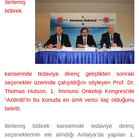
SEÇENEK:
İlerlemiş
AXITINIB
böbrek
üzerine
kanserinde tedaviye direnç geliştikten sonraki
seçenekler üzerinde çalışıldığını söyleyen Prof. Dr.
Thomas Hutson, 1. İmmuno Onkoloji Kongresi’de
“Axitinib”in bu konuda en ümit verici ilaç olduğunu
belirtti.
İlerlemiş böbrek kanserinde tedaviye direnç
seçeneklerinin ele alındığı Antalya’da yapılan 1.