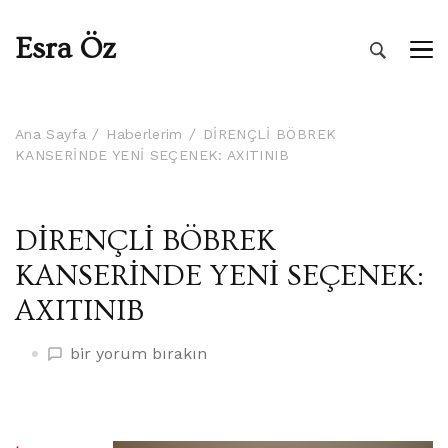
Esra Öz
Ana Sayfa
Haberlerim
DİRENÇLİ BÖBREK
KANSERİNDE YENİ SEÇENEK: AXITINIB
DİRENÇLİ BÖBREK
KANSERİNDE YENİ SEÇENEK:
AXITINIB
DİRENÇLİ
bir yorum bırakın
BÖBREK
KANSERİNDE
YENİ