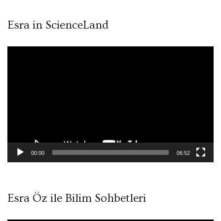
Esra in ScienceLand
Video
oynatıcı
00:00
06:52
Esra Öz ile Bilim Sohbetleri