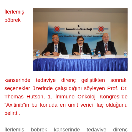
YENİ
SEÇENEK:
İlerlemiş
AXITINIB
böbrek
üzerine
kanserinde tedaviye direnç geliştikten sonraki
seçenekler üzerinde çalışıldığını söyleyen Prof. Dr.
Thomas Hutson, 1. İmmuno Onkoloji Kongresi’de
“Axitinib”in bu konuda en ümit verici ilaç olduğunu
belirtti.
İlerlemiş böbrek kanserinde tedaviye direnç