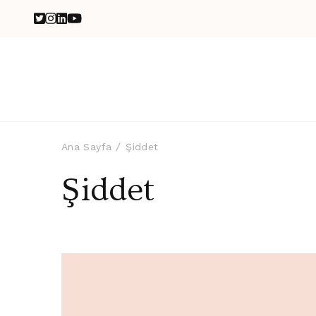
Ana Sayfa
Şiddet
Şiddet