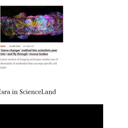
Esra in ScienceLand
ideo
ynatıcı