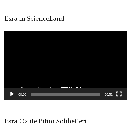
Esra in ScienceLand
Video
oynatıcı
00:00
06:52
Esra Öz ile Bilim Sohbetleri