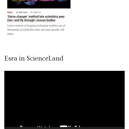
Esra in ScienceLand
Video
oynatıcı