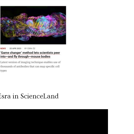
Esra in ScienceLand
ideo
ynatıcı