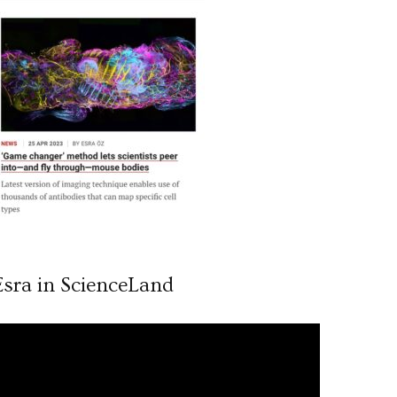
Esra in ScienceLand
ideo
ynatıcı