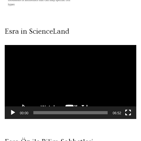
Esra in ScienceLand
Video
oynatıcı
00:00
06:52