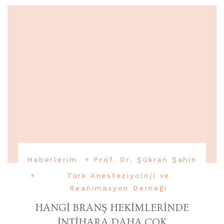
Haberlerim
Prof. Dr. Şükran Şahin
Türk Anesteziyoloji ve
Reanimasyon Derneği
HANGİ BRANŞ HEKİMLERİNDE
İNTİHARA DAHA ÇOK