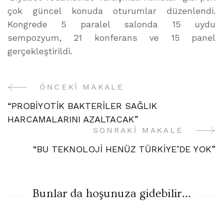
çok güncel konuda oturumlar düzenlendi.
Kongrede 5 paralel salonda 15 uydu
sempozyum, 21 konferans ve 15 panel
gerçekleştirildi.
ÖNCEKI MAKALE
Yazı
“PROBİYOTİK BAKTERİLER SAĞLIK
Gezinme
HARCAMALARINI AZALTACAK”
SONRAKI MAKALE
“BU TEKNOLOJİ HENÜZ TÜRKİYE’DE YOK”
Bunlar da hoşunuza gidebilir...