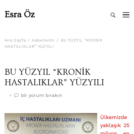
Esra Öz
Ana Sayfa
Haberlerim
BU YÜZYIL “KRONİK
HASTALIKLAR” YÜZYILI
BU YÜZYIL “KRONİK
HASTALIKLAR” YÜZYILI
BU
bir yorum bırakın
YÜZYIL
“KRONİK
HASTALIKLAR”
Ülkemizde
YÜZYILI
yaklaşık 25
üzerine
milyon, en