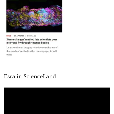
Esra in ScienceLand
Video
oynatıcı