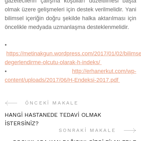
gazetecilerin çalışma koşulları düzeltilmesi başta
olmak üzere gelişmeleri için destek verilmelidir. Yani
bilimsel içeriğin doğru şekilde halka aktarılması için
öncelikle medyada uzmanlaşma desteklenmelidir.
•
https://metinakgun.wordpress.com/2017/01/02/bilimse
degerlendirme-olcutu-olarak-h-indeks/
•
http://erhanerkut.com/wp-
content/uploads/2017/06/H-Endeksi-2017.pdf
ÖNCEKI MAKALE
Yazı
HANGİ HASTANEDE TEDAVİ OLMAK
Gezinme
İSTERSİNİZ?
SONRAKI MAKALE