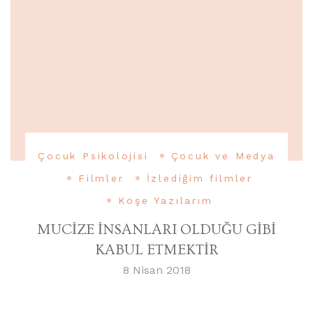
Çocuk Psikolojisi
Çocuk ve Medya
Filmler
İzlediğim filmler
Köşe Yazılarım
MUCİZE İNSANLARI OLDUĞU GİBİ
KABUL ETMEKTİR
8 Nisan 2018