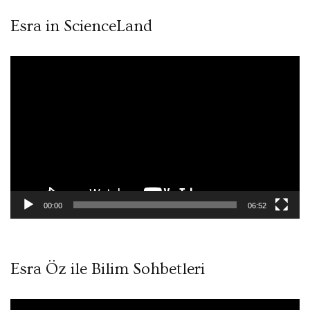
Esra in ScienceLand
Video
oynatıcı
00:00
06:52
Esra Öz ile Bilim Sohbetleri