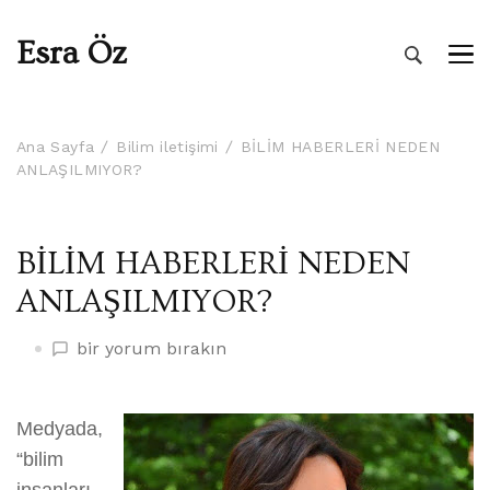
Esra Öz
Ana Sayfa
Bilim iletişimi
BİLİM HABERLERİ NEDEN
ANLAŞILMIYOR?
BİLİM HABERLERİ NEDEN
ANLAŞILMIYOR?
BİLİM
bir yorum bırakın
HABERLERİ
NEDEN
ANLAŞILMIYOR?
Medyada,
üzerine
“bilim