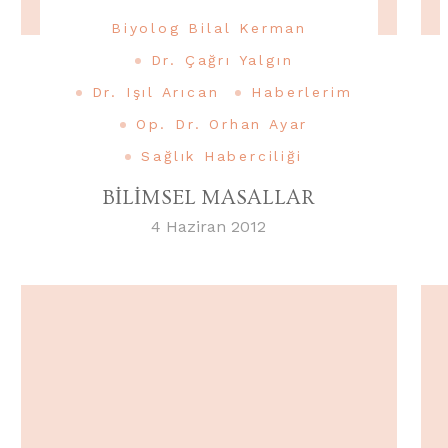
Biyolog Bilal Kerman
Dr. Çağrı Yalgın
Dr. Işıl Arıcan
Haberlerim
Op. Dr. Orhan Ayar
Sağlık Haberciliği
BİLİMSEL MASALLAR
4 Haziran 2012