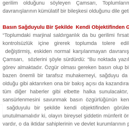
gerilim olduğunu söyleyen Çamsarı, Toplumların d
davranışlarının kümülatif bir bileşkesi olduğunu dile ge
Basın Sağduyulu Bir Şekilde Kendi Objektifinden G
“Toplumdaki marjinal saldırganlık da bu gerilimi fırsat
kontrolsüzlük içine girerek toplumda tolere edileb
değiştirmiş, eskiden normal karşılanmayan davranışlar
Çamsarı, sözlerini şöyle sürdürdü: “Bu noktada yazılı
görev almaktadır. Özgür olması gereken basın olup bit
bazen önemli bir tarafsız muhakemeyi, sağduyu da t
olduğu gibi aktarırken ona bir bakış açısı da kazandıra
tüm diğer haberler gibi elbette halka sunulacaktır,
sansürlenmesini savunmak basın özgürlüğünün kendis
sağduyulu bir şekilde kendi objektifinden görüle
unutulmamalıdır ki, olayın bireysel şiddetin münferit ö
vardır, o da iktidar sahiplerinin ve devlet kurumlarının po