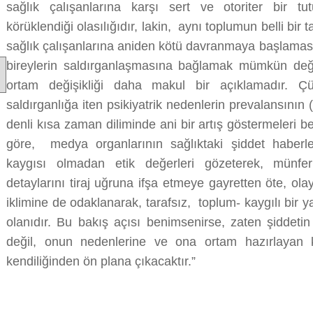
sağlık çalışanlarına karşı sert ve otoriter bir 
körüklendiği olasılığıdır, lakin, aynı toplumun belli bir
sağlık çalışanlarına aniden kötü davranmaya başlaması
bireylerin saldırganlaşmasına bağlamak mümkün değild
ortam değişikliği daha makul bir açıklamadır. Çü
saldırganlığa iten psikiyatrik nedenlerin prevalansının (
denli kısa zaman diliminde ani bir artış göstermeler
göre, medya organlarının sağlıktaki şiddet haberlerin
kaygısı olmadan etik değerleri gözeterek, münferi
detaylarını tiraj uğruna ifşa etmeye gayretten öte, ola
iklimine de odaklanarak, tarafsız, toplum- kaygılı bir yay
olanıdır. Bu bakış açısı benimsenirse, zaten şiddetin
değil, onun nedenlerine ve ona ortam hazırlayan k
kendiliğinden ön plana çıkacaktır.”