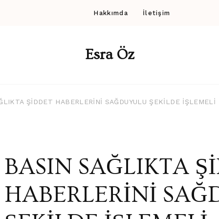
Hakkımda
İletişim
Esra Öz
ĞLIKTA ŞİDDET HABERLERİNİ SAĞDUYULU ŞEKİLDE İŞLEMELİ
BASIN SAĞLIKTA Ş
HABERLERİNİ SA