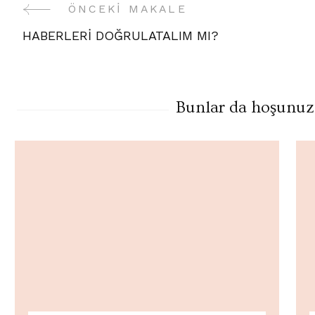
Yazı
ÖNCEKI MAKALE
HABERLERİ DOĞRULATALIM MI?
Gezinme
Bunlar da hoşunuza 