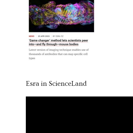
Esra in ScienceLand
Video
oynatıcı