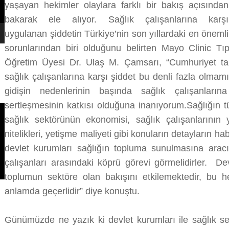
yaşayan hekimler olaylara farklı bir bakış açısından
bakarak ele alıyor. Sağlık çalışanlarına karşı
uygulanan şiddetin Türkiye’nin son yıllardaki en önemli
sorunlarından biri olduğunu belirten Mayo Clinic Tıp
Öğretim Üyesi Dr. Ulaş M. Çamsarı, “Cumhuriyet ta
sağlık çalışanlarına karşı şiddet bu denli fazla olmamı
gidişin nedenlerinin başında sağlık çalışanların
sertleşmesinin katkısı olduğuna inanıyorum.Sağlığın t
sağlık sektörünün ekonomisi, sağlık çalışanlarının
nitelikleri, yetişme maliyeti gibi konuların detayların ha
devlet kurumları sağlığın topluma sunulmasına aracıl
çalışanları arasındaki köprü görevi görmelidirler. Dev
toplumun sektöre olan bakışını etkilemektedir, b
anlamda geçerlidir” diye konuştu.
Günümüzde ne yazık ki devlet kurumları ile sağlık sek