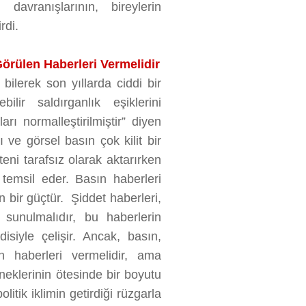
avranışlarının, bireylerin
tirdi.
örülen Haberleri Vermelidir
 bilerek son yıllarda ciddi bir
ilir saldırganlık eşiklerini
ı normalleştirilmiştir” diyen
 ve görsel basın çok kilit bir
eni tarafsız olarak aktarırken
emsil eder. Basın haberleri
n bir güçtür. Şiddet haberleri,
 sunulmalıdır, bu haberlerin
iyle çelişir. Ancak, basın,
n haberleri vermelidir, ama
rneklerinin ötesinde bir boyutu
litik iklimin getirdiği rüzgarla