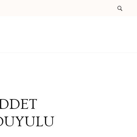
İDDET
ĞDUYULU