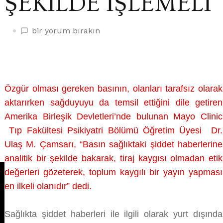
ŞEKİLDE İŞLEMELİ
BASIN
bir yorum bırakın
SAĞLIKTA
ŞİDDET
HABERLERİNİ
SAĞDUYULU
Özgür olması gereken basının, olanları tarafsız olarak
ŞEKİLDE
İŞLEMELİ
aktarırken sağduyuyu da temsil ettiğini dile getiren
üzerine
Amerika Birleşik Devletleri’nde bulunan Mayo Clinic
Tıp Fakültesi Psikiyatri Bölümü Öğretim Üyesi Dr.
Ulaş M. Çamsarı, “Basın sağlıktaki şiddet haberlerine
analitik bir şekilde bakarak, tiraj kaygısı olmadan etik
değerleri gözeterek, toplum kaygılı bir yayın yapması
en ilkeli olanıdır” dedi.
Sağlıkta şiddet haberleri ile ilgili olarak yurt dışında