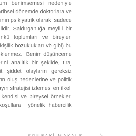
tutum benimsemesi nedeniyle
 tarihsel dönemde doktorlara ve
nın psikiyatrik olarak sadece
ir. Saldırganlığa meyilli bir
nkü toplumları ve bireyleri
kişilik bozuklukları vb gibi) bu
i beklenmez. Benim düşünceme
i analitik bir şekilde, tiraj
t şiddet olayların gereksiz
yın oluş nedenlerine ve politik
ın stratejisi izlemesi en ilkeli
 kendisi ve bireysel örnekleri
oşullara yönelik habercilik
SONRAKI MAKALE