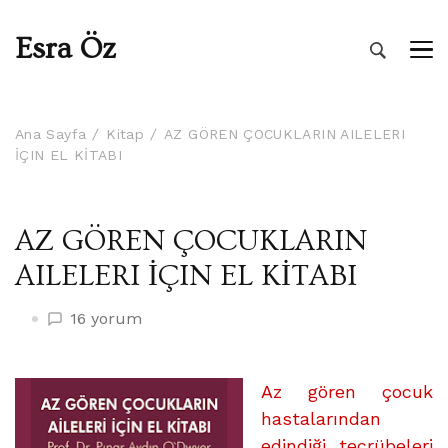
Esra Öz
Ana Sayfa
Kitap
AZ GÖREN ÇOCUKLARIN AILELERI
İÇIN EL KİTABI
AZ GÖREN ÇOCUKLARIN
AILELERI İÇIN EL KİTABI
AZ
16 yorum
GÖREN
ÇOCUKLARIN
AILELERI
Az gören çocuk
İÇIN
hastalarından
EL
edindiği tecrübeleri