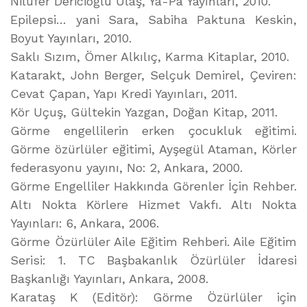
Nilüfer Dericioğlu Ulaş, Ya-Pa Yayınları, 2010.
Epilepsi… yani Sara, Sabiha Paktuna Keskin,
Boyut Yayınları, 2010.
Saklı Sızım, Ömer Alkılıç, Karma Kitaplar, 2010.
Katarakt, John Berger, Selçuk Demirel, Çeviren:
Cevat Çapan, Yapı Kredi Yayınları, 2011.
Kör Uçuş, Gültekin Yazgan, Doğan Kitap, 2011.
Görme engellilerin erken çocukluk eğitimi.
Görme özürlüler eğitimi, Ayşegül Ataman, Körler
federasyonu yayını, No: 2, Ankara, 2000.
Görme Engelliler Hakkında Görenler İçin Rehber.
Altı Nokta Körlere Hizmet Vakfı. Altı Nokta
Yayınları: 6, Ankara, 2006.
Görme Özürlüler Aile Eğitim Rehberi. Aile Eğitim
Serisi: 1. TC Başbakanlık Özürlüler İdaresi
Başkanlığı Yayınları, Ankara, 2008.
Karataş K (Editör): Görme Özürlüler için