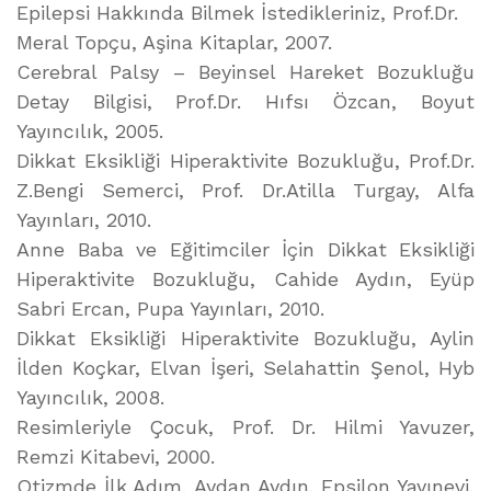
Epilepsi Hakkında Bilmek İstedikleriniz, Prof.Dr.
Meral Topçu, Aşina Kitaplar, 2007.
Cerebral Palsy – Beyinsel Hareket Bozukluğu
Detay Bilgisi, Prof.Dr. Hıfsı Özcan, Boyut
Yayıncılık, 2005.
Dikkat Eksikliği Hiperaktivite Bozukluğu, Prof.Dr.
Z.Bengi Semerci, Prof. Dr.Atilla Turgay, Alfa
Yayınları, 2010.
Anne Baba ve Eğitimciler İçin Dikkat Eksikliği
Hiperaktivite Bozukluğu, Cahide Aydın, Eyüp
Sabri Ercan, Pupa Yayınları, 2010.
Dikkat Eksikliği Hiperaktivite Bozukluğu, Aylin
İlden Koçkar, Elvan İşeri, Selahattin Şenol, Hyb
Yayıncılık, 2008.
Resimleriyle Çocuk, Prof. Dr. Hilmi Yavuzer,
Remzi Kitabevi, 2000.
Otizmde İlk Adım, Aydan Aydın, Epsilon Yayınevi,