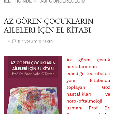
İLETTİĞİNDE KİTABI GÖNDERECEĞİM
AZ GÖREN ÇOCUKLARIN
AILELERI İÇIN EL KİTABI
AZ
bir yorum bırakın
GÖREN
ÇOCUKLARIN
AILELERI
Az gören çocuk
İÇIN
hastalarından
EL
edindiği tecrübeleri
KİTABI
yeni kitabında
üzerine
toplayan Göz
hastalıkları ve
nöro-oftalmoloji
uzmanı Prof. Dr.