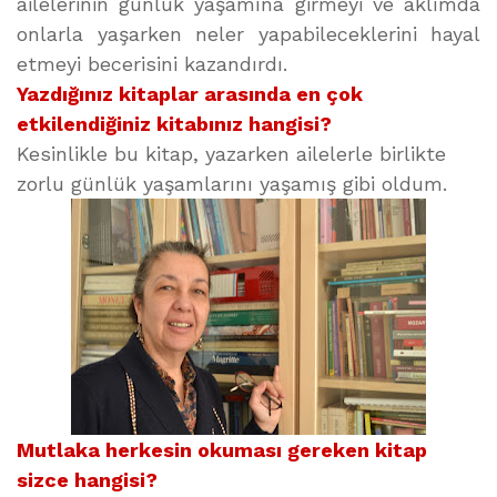
ailelerinin günlük yaşamına girmeyi ve aklımda
onlarla yaşarken neler yapabileceklerini hayal
etmeyi becerisini kazandırdı.
Yazdığınız kitaplar arasında en çok
etkilendiğiniz kitabınız hangisi?
Kesinlikle bu kitap, yazarken ailelerle birlikte
zorlu günlük yaşamlarını yaşamış gibi oldum.
Mutlaka herkesin okuması gereken kitap
sizce hangisi?