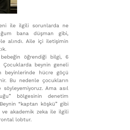
i ile ilgili sorunlarda ne
ocuğum bana düşman gibi,
 alındı. Aile içi iletişimin
ık.
 bebeğin öğrendiği bilgi, 6
r. Çocuklarda beynin geneli
ın beyinlerinde hücre göçü
enir. Bu nedenle çocukların
ge söyleyemiyoruz. Ama asıl
buğu” bölgesinin denetim
Beynin “kaptan köşkü” gibi
ve akademik zeka ile ilgili
rontal lobtur.