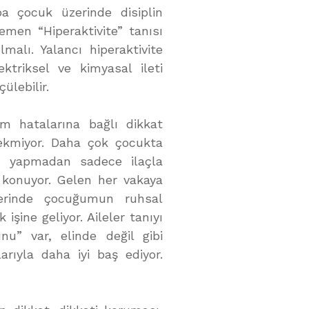
a çocuk üzerinde disiplin
men “Hiperaktivite” tanısı
malı. Yalancı hiperaktivite
ktriksel ve kimyasal ileti
ülebilir.
tim hatalarına bağlı dikkat
rekmiyor. Daha çok çocukta
arı yapmadan sadece ilaçla
ı konuyor. Gelen her vakaya
elerinde çocuğumun ruhsal
şine geliyor. Aileler tanıyı
u” var, elinde değil gibi
rıyla daha iyi baş ediyor.