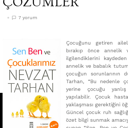
ÇÖZÜMLER
ANNE
7 yorum
BABA
VE
ÇOCUK
Çocuğunu getiren aile
İLETİŞİM
bırakıp önce annelik v
SORUNLARINA
ilgilendiklerini kayded
GÜNCEL
ÇÖZÜMLER
annelik ve babalık tutum
için
çocuğun sorunlarının düz
Tarhan, “Bu nedenle ço
yerine çocuğu yanlı
yapılabilir. Çocuk has
yaklaşması gerektiğini öğ
Güncel çocuk ruh sağlığın
özet bilgi sunmak amacıyl
sunan “Sen, Ben ve Çoc