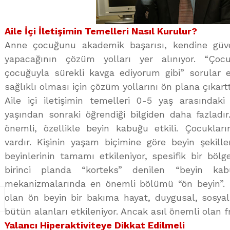
Aile İçi İletişimin Temelleri Nasıl Kurulur?
Anne çocuğunu akademik başarısı, kendine güven
yapacağının çözüm yolları yer alınıyor. “Ç
çocuğuyla sürekli kavga ediyorum gibi” sorular ele
sağlıklı olması için çözüm yollarını ön plana çıkartt
Aile içi iletişimin temelleri 0-5 yaş arasındaki
yaşından sonraki öğrendiği bilgiden daha fazladı
önemli, özellikle beyin kabuğu etkili. Çocuklar
vardır. Kişinin yaşam biçimine göre beyin şekill
beyinlerinin tamamı etkileniyor, spesifik bir böl
birinci planda “korteks” denilen “beyin ka
mekanizmalarında en önemli bölümü “ön beyin”. 
olan ön beyin bir bakıma hayat, duygusal, sosyal 
bütün alanları etkileniyor. Ancak asıl önemli olan f
Yalancı Hiperaktiviteye Dikkat Edilmeli