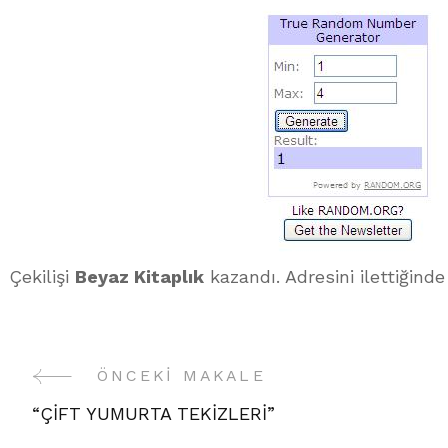
Çekilişi
Beyaz Kitaplık
kazandı. Adresini ilettiğind
ÖNCEKI MAKALE
Yazı
“ÇİFT YUMURTA TEKİZLERİ”
Gezinme