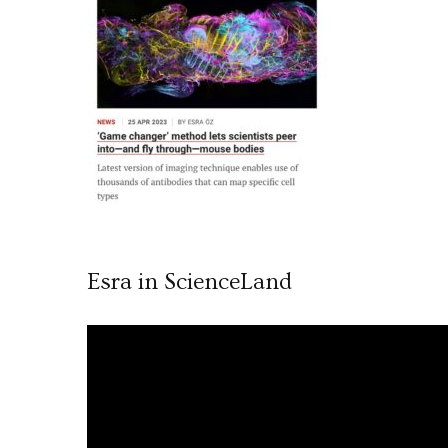
Esra in ScienceLand
Video
oynatıcı