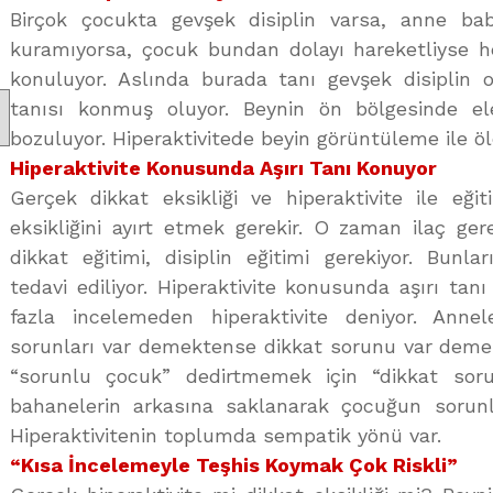
Birçok çocukta gevşek disiplin varsa, anne bab
kuramıyorsa, çocuk bundan dolayı hareketliyse he
konuluyor. Aslında burada tanı gevşek disiplin ol
tanısı konmuş oluyor. Beynin ön bölgesinde ele
bozuluyor. Hiperaktivitede beyin görüntüleme ile ölç
Hiperaktivite Konusunda Aşırı Tanı Konuyor
Gerçek dikkat eksikliği ve hiperaktivite ile eği
eksikliğini ayırt etmek gerekir. O zaman ilaç ge
dikkat eğitimi, disiplin eğitimi gerekiyor. Bunl
tedavi ediliyor. Hiperaktivite konusunda aşırı tan
fazla incelemeden hiperaktivite deniyor. Ann
sorunları var demektense dikkat sorunu var demek i
“sorunlu çocuk” dedirtmemek için “dikkat sorun
bahanelerin arkasına saklanarak çocuğun sorunla
Hiperaktivitenin toplumda sempatik yönü var.
“Kısa İncelemeyle Teşhis Koymak Çok Riskli”