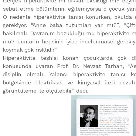
Gerçek hiperaktivite mi dikkat eksikliği mi? Beyni
sebat etme bölümlerini eğitemiyorsa o çocuk yanlış
O nedenle hiperaktivite tanısı konurken, okulda 
gerekiyor. “Anne baba tutumları var mı?”, “Çif
bakılmalı. Davranım bozukluğu mu hiperaktivite
mu? bunların hepsinin iyice incelenmasei gerekiy
koymak çok risklidir.”
Hiperaktivite teşhisi konan çocuklarda çok di
konusunda uyaran Prof. Dr. Nevzat Tarhan, “A
disiplin olmalı. Yalancı hiperaktivite tanısı
bölgesinde elektriksel ve kimyasal ileti bozulu
görüntüleme ile ölçülebilir” dedi.