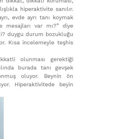
n dikkat, dikkati koruması,
lıkla hiperaktivite sanılır.
ayrı, evde ayrı tanı koymak
te mesajları var mı?” diye
 mi? duygu durum bozukluğu
or. Kısa incelemeyle teşhis
kkatli olunması gerektiği
slında burada tanı gevşek
 konmuş oluyor. Beynin ön
yor. Hiperaktivitede beyin