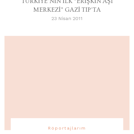
TÜRKİYE’NİN İLK “ERİŞKİN AŞI
MERKEZİ” GAZİ TIP’TA
23 Nisan 2011
Röportajlarım