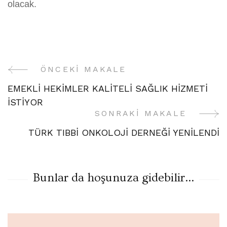
olacak.
ÖNCEKI MAKALE
Yazı
EMEKLİ HEKİMLER KALİTELİ SAĞLIK HİZMETİ
Gezinme
İSTİYOR
SONRAKI MAKALE
TÜRK TIBBİ ONKOLOJİ DERNEĞİ YENİLENDİ
Bunlar da hoşunuza gidebilir...