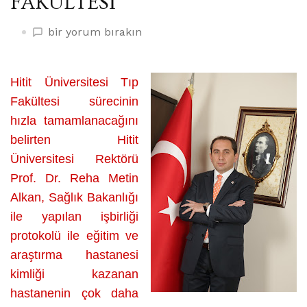
FAKÜLTESİ
ANADOLU’DA
bir yorum bırakın
YENİ
BİR
TIP
Hitit Üniversitesi Tıp
FAKÜLTESİ
Fakültesi sürecinin
üzerine
hızla tamamlanacağını
belirten Hitit
Üniversitesi Rektörü
Prof. Dr. Reha Metin
Alkan, Sağlık Bakanlığı
ile yapılan işbirliği
protokolü ile eğitim ve
araştırma hastanesi
kimliği kazanan
hastanenin çok daha