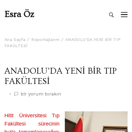
Esra Öz
Ana Sayfa
Röportajlarım
ANADOLU’DA YENİ BİR TIP
FAKÜLTESİ
ANADOLU’DA YENİ BİR TIP
FAKÜLTESİ
ANADOLU’DA
bir yorum bırakın
YENİ
BİR
TIP
Hitit Üniversitesi Tıp
FAKÜLTESİ
Fakültesi sürecinin
üzerine