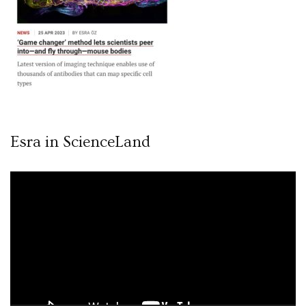
Esra in ScienceLand
Video
oynatıcı