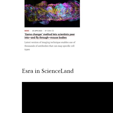
Esra in ScienceLand
Video
oynatıcı