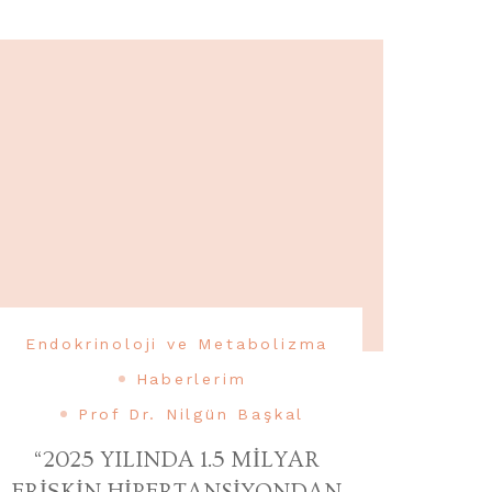
Endokrinoloji ve Metabolizma
Haberlerim
Prof Dr. Nilgün Başkal
“2025 YILINDA 1.5 MİLYAR
ERİŞKİN HİPERTANSİYONDAN