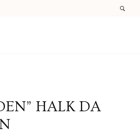
DEN” HALK DA
UN