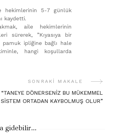
le hekimlerinin 5-7 günlük
ı kaydetti.
mak, aile hekimlerinin
leri sürerek, ”Kıyasıya bir
 pamuk ipliğine bağlı hale
kiminle, hangi koşullarda
SONRAKI MAKALE
“TANEYE DÖNERSENİZ BU MÜKEMMEL
SİSTEM ORTADAN KAYBOLMUŞ OLUR”
gidebilir...