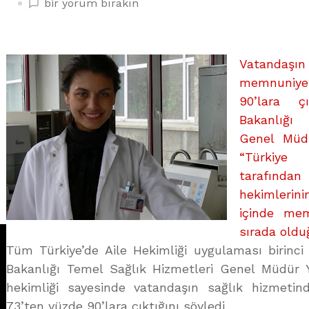
“AİLE
bir yorum bırakın
HEKİMLİĞİNDEN”
HALK
DA
Vatandaş
HEKİM
memnuniye
DE
90’lara ç
MEMNUN
üzerine
Bakanlığı
Genel Müdü
“Türkiye
tarafından
hekimlerini
içinde mem
sırada oldu
Tüm Türkiye’de Aile Hekimliği uygulaması birinci y
Bakanlığı Temel Sağlık Hizmetleri Genel Müdür Ya
hekimliği sayesinde vatandaşın sağlık hizmeti
73’ten yüzde 90’lara çıktığını söyledi.