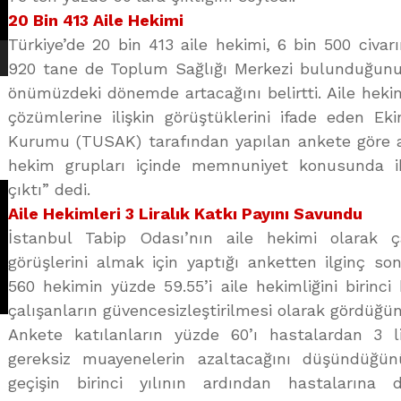
20 Bin 413 Aile Hekimi
Türkiye’de 20 bin 413 aile hekimi, 6 bin 500 civar
920 tane de Toplum Sağlığı Merkezi bulunduğunu 
önümüzdeki dönemde artacağını belirtti. Aile hekim
çözümlerine ilişkin görüştüklerini ifade eden Eki
Kurumu (TUSAK) tarafından yapılan ankete göre ai
hekim grupları içinde memnuniyet konusunda ik
çıktı” dedi.
Aile Hekimleri 3 Liralık Katkı Payını Savundu
İstanbul Tabip Odası’nın aile hekimi olarak ça
görüşlerini almak için yaptığı anketten ilginç son
560 hekimin yüzde 59.55’i aile hekimliğini birinci
çalışanların güvencesizleştirilmesi olarak gördüğünü
Ankete katılanların yüzde 60’ı hastalardan 3 l
gereksiz muayenelerin azaltacağını düşündüğünü 
geçişin birinci yılının ardından hastalarına 