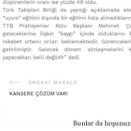
düşünenlerin oranı ise yüzde 48 oldu.
Türk Tabipleri Birliği de yaptığı açıklamada ai
“uyum” eğitimi dışında bir eğitimi hala almadıkların
TTB Pratisyenler Kolu Başkanı Mehmet Çak
geleceklerine ilişkin ”kaygı” içinde olduklarını i
rekabet ortamı onları beklemektedir. Güvenceleri
getirilmiştir. Gelecek dönem sözleşmelerini 
yapacakları belli değildir” dedi.
Yazı
ÖNCEKI MAKALE
KANSERE ÇÖZÜM VAR!
Gezinme
Bunlar da hoşunuza 