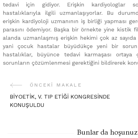
tedavi için gidiyor. Erişkin kardiyologlar 
hastalıklarıyla ilgili uzmanlaşıyorlar. Bu durum
erişkin kardiyoloji uzmanının iş birliği yapması g
parasını ödemiyor. Başka bir örnekte yine kistik fibr
alanda uzmanlaşmış erişkin hekimi çok az sayıda v
yani çocuk hastalar büyüdükçe yeni bir sorun
hastalıklar, büyünce tedavi karmaşası ortaya ç
sorunların çözümlenmesi gerektiğini bildirerek ko
ÖNCEKI MAKALE
Yazı
BİYOETİK, V. TIP ETİĞİ KONGRESİNDE
Gezinme
KONUŞULDU
Bunlar da hoşunuza 