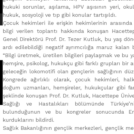
hukuki sorunlar, aşılama, HPV aşısının yeri, oku
hukuk, sosyoloji ve tıp gibi konular tartışıldı.
Çocuk hekimleri ile erişkin hekimlerinin arasında
bilgi verilen toplantı hakkında konuşan Hacettep
Genel Direktörü Prof. Dr. Tezer Kutluk, bu yaş dön
ardı edilebildiği negatif ayrımcılığa maruz kalan 
“Bilgi üretmek, üretilen bilgileri paylaşmak ve bu 
hemşire, psikolog, hukukçu gibi farklı grupları bir 
geleceğin lokomotifi olan gençlerin sağlığının düze
Kongrede ağırlıklı olarak, çocuk hekimleri, hal
doğum uzmanları, hemşireler, hukukçular gibi farkl
şeklinde konuşan Prof. Dr. Kutluk, Hacettepe Ünive
Sağlığı ve Hastalıkları bölümünde Türkiye’
bulunduğunun ve bu kongreler sonucunda Erg
kurduklarını bildirdi.
Sağlık Bakanlığının gençlik merkezleri, gençlik me