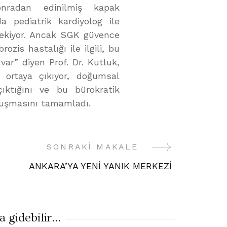
sonradan edinilmiş kapak
da pediatrik kardiyolog ile
erekiyor. Ancak SGK güvence
ozis hastalığı ile ilgili, bu
ar” diyen Prof. Dr. Kutluk,
 ortaya çıkıyor, doğumsal
ıktığını ve bu bürokratik
nuşmasını tamamladı.
SONRAKI MAKALE
ANKARA’YA YENİ YANIK MERKEZİ
gidebilir...