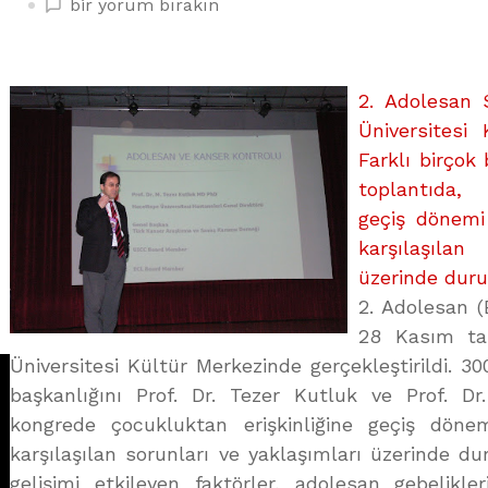
ADOLESAN
bir yorum bırakın
DÖNEMİ
HER
BRANŞI
2. Adolesan 
İLGİLENDİRİYOR
Üniversitesi 
üzerine
Farklı birçok
toplantıda, 
geçiş dönemi
karşılaşılan
üzerinde duru
2. Adolesan (
28 Kasım tar
Üniversitesi Kültür Merkezinde gerçekleştirildi. 300
başkanlığını Prof. Dr. Tezer Kutluk ve Prof. D
kongrede çocukluktan erişkinliğine geçiş dön
karşılaşılan sorunları ve yaklaşımları üzerinde 
gelişimi etkileyen faktörler, adolesan gebelikl