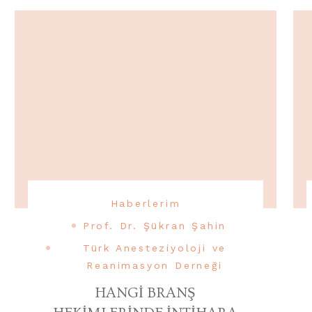
Haberlerim
Prof. Dr. Şükran Şahin
Türk Anesteziyoloji ve
Reanimasyon Derneği
HANGİ BRANŞ