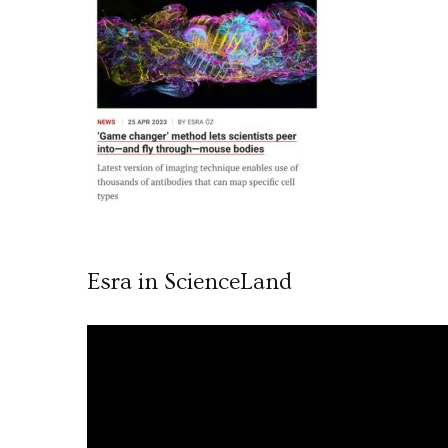
Esra in ScienceLand
Video
oynatıcı