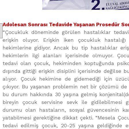
Adolesan Sonrası Tedavide Yaşanan Prosedür Sor
“Çocukluk döneminde görülen hastalıklar tedavi
erişkin oluyor. Erişkin iken çocukluk hastalığ
hekimlerine gidiyor. Ancak bu tip hastalıklar eriş
hekimlerin ilgi alanları içerisinde olmuyor. Ço
tedavi olan çocuk, hekiminden koptuğunda psiko
dışında gittiği erişkin disiplini içerisinde değilse
alıyor. Çocuk hekimine de gidemediği için üzüc
çıkıyor. Bu yaşanan problemin net bir çözümü de y
bu durum hakkında 30 yaşına gelmiş konjenital(do
bireyin çocuk servisine sevk ile gidilebilmesi g
durumu olan hastaların, sosyal güvencesinin kar
yatabilmesi gerektiğine dikkat çekti. “Mesela Çocu
tedavi edilmiş çocuk, 20-25 yaşına geldiğinde e