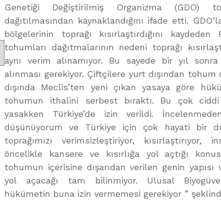
Genetiği Değiştirilmiş Organizma (GDO) to
dağıtılmasından kaynaklandığını ifade etti. GDO’l
bölgelerinin toprağı kısırlaştırdığını kaydeden
tohumları dağıtmalarının nedeni toprağı kısırlaş
aynı verim alınamıyor. Bu sayede bir yıl sonr
alınması gerekiyor. Çiftçilere yurt dışından tohum 
dışında Meclis’ten yeni çıkan yasaya göre hüküm
tohumun ithalini serbest bıraktı. Bu çok cidd
yasakken Türkiye’de izin verildi. İncelenmed
düşünüyorum ve Türkiye için çok hayati bir du
toprağımızı verimsizleştiriyor, kısırlaştırıyor,
öncelikle kansere ve kısırlığa yol açtığı konus
tohumun içerisine dışarıdan verilen genin yapısı v
yol açacağı tam bilinmiyor. Ulusal Biyogüve
hükümetin buna izin vermemesi gerekiyor ” şeklin