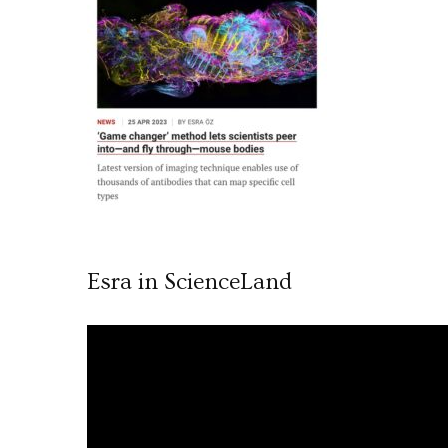
Esra in ScienceLand
Video
oynatıcı