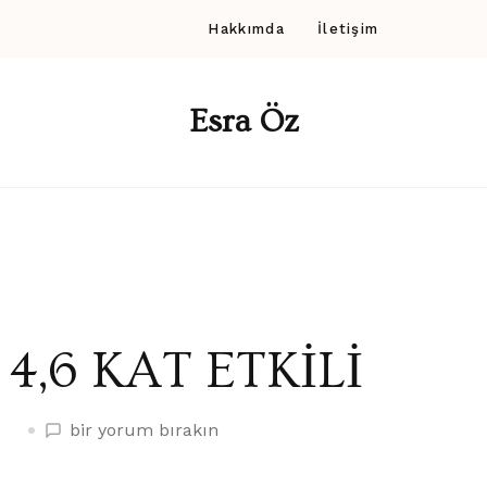
Hakkımda
İletişim
Esra Öz
4,6 KAT ETKİLİ
4,6
bir yorum bırakın
KAT
ETKİLİ