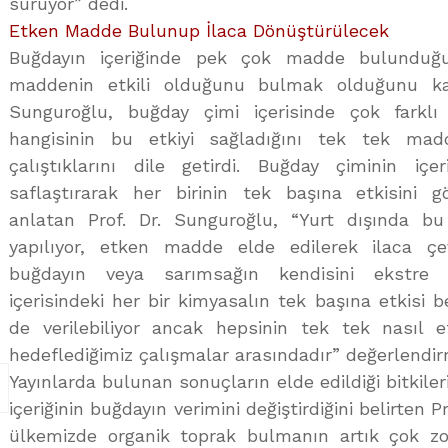
sürüyor” dedi.
Etken Madde Bulunup İlaca Dönüştürülecek
Buğdayın içeriğinde pek çok madde bulunduğ
maddenin etkili olduğunu bulmak olduğunu k
Sunguroğlu, buğday çimi içerisinde çok farklı
hangisinin bu etkiyi sağladığını tek tek mad
çalıştıklarını dile getirdi. Buğday çiminin iç
saflaştırarak her birinin tek başına etkisini 
anlatan Prof. Dr. Sunguroğlu, “Yurt dışında b
yapılıyor, etken madde elde edilerek ilaca çevr
buğdayın veya sarımsağın kendisini ekstre 
içerisindeki her bir kimyasalın tek başına etkisi 
de verilebiliyor ancak hepsinin tek tek nasıl et
hedeflediğimiz çalışmalar arasındadır” değerlendir
Yayınlarda bulunan sonuçların elde edildiği bitkiler
içeriğinin buğdayın verimini değiştirdiğini belirten
ülkemizde organik toprak bulmanın artık çok zo