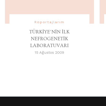
Röportajlarım
TÜRKİYE’NİN İLK
NEFROGENETİK
LABORATUVARI
15 Ağustos 2009