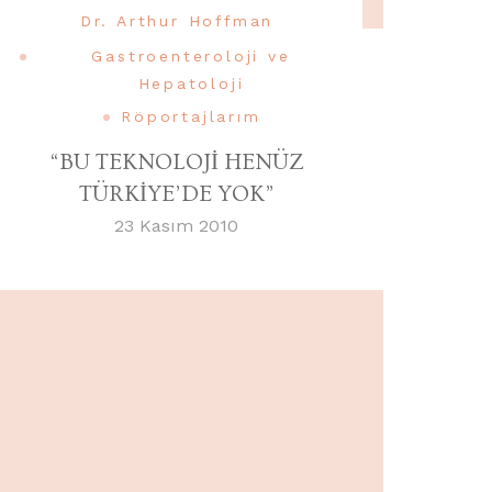
Dr. Arthur Hoffman
Gastroenteroloji ve
Hepatoloji
Röportajlarım
“BU TEKNOLOJİ HENÜZ
TÜRKİYE’DE YOK”
23 Kasım 2010