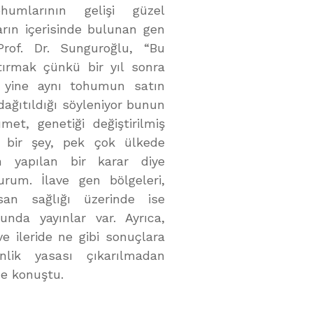
humlarının gelişi güzel
arın içerisinde bulunan gen
 Prof. Dr. Sunguroğlu, “Bu
tırmak çünkü bir yıl sonra
a yine aynı tohumun satın
dağıtıldığı söyleniyor bunun
et, genetiği değiştirilmiş
i bir şey, pek çok ülkede
en yapılan bir karar diye
rum. İlave gen bölgeleri,
 insan sağlığı üzerinde ise
unda yayınlar var. Ayrıca,
e ileride ne gibi sonuçlara
nlik yasası çıkarılmadan
de konuştu.