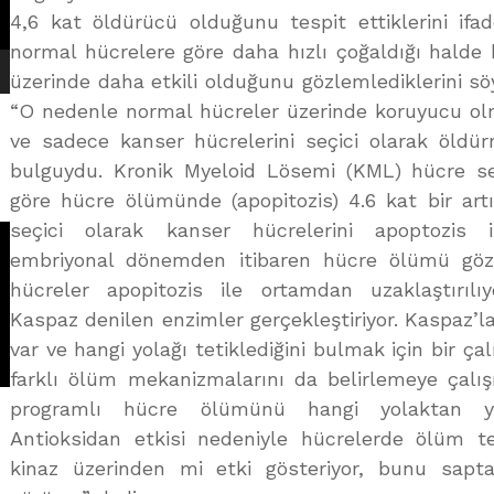
4,6 kat öldürücü olduğunu tespit ettiklerini ifad
normal hücrelere göre daha hızlı çoğaldığı halde
üzerinde daha etkili olduğunu gözlemlediklerini sö
“O nedenle normal hücreler üzerinde koruyucu olm
ve sadece kanser hücrelerini seçici olarak öldür
bulguydu. Kronik Myeloid Lösemi (KML) hücre se
göre hücre ölümünde (apopitozis) 4.6 kat bir artı
seçici olarak kanser hücrelerini apoptozis i
embriyonal dönemden itibaren hücre ölümü göz
hücreler apopitozis ile ortamdan uzaklaştırılıy
Kaspaz denilen enzimler gerçekleştiriyor. Kaspaz’lar
var ve hangi yolağı tetiklediğini bulmak için bir ça
farklı ölüm mekanizmalarını da belirlemeye çalış
programlı hücre ölümünü hangi yolaktan yap
Antioksidan etkisi nedeniyle hücrelerde ölüm teti
kinaz üzerinden mi etki gösteriyor, bunu sapt