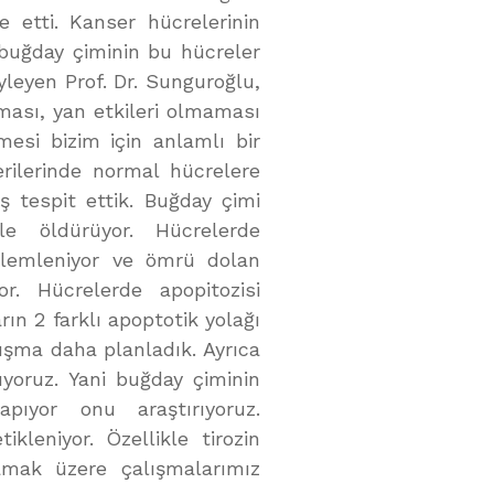
e etti. Kanser hücrelerinin
 buğday çiminin bu hücreler
yleyen Prof. Dr. Sunguroğlu,
ası, yan etkileri olmaması
mesi bizim için anlamlı bir
rilerinde normal hücrelere
ş tespit ettik. Buğday çimi
le öldürüyor. Hücrelerde
lemleniyor ve ömrü dolan
or. Hücrelerde apopitozisi
ın 2 farklı apoptotik yolağı
lışma daha planladık. Ayrıca
ıyoruz. Yani buğday çiminin
ıyor onu araştırıyoruz.
kleniyor. Özellikle tirozin
amak üzere çalışmalarımız