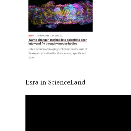
Esra in ScienceLand
Video
oynatıcı