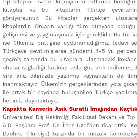
tıp kitapları satan kitapçıların raflarına baktığı
kitaplar ve bu kitapların Türkçe çeviriler
görüyorsunuz. Bu kitaplar gerçekten uluslar
kitaplardır. Onların varlığı tüm dünyada olduğu
gelişmesi ve yaygınlaşması için gereklidir. Bu tür k
ise ülkemiz pratiğine uyduramadığımız tedavi ş
Türkçeye çevrilmişlerse gündemi 4-5 yıl geriden 
geçmiş zamanda bu kitaplara ulaşmadaki imkânsı
olursa sağladığı katkılar asla göz ardı edilemez. 
sıra ana dilimizde yazılmış kaynakların da ihm
inanmaktayız. Ülkemizin gerçeklerinden yola çıka
ile ortak bir paydada buluşabilen Türkçe yazılmış 
hepimiz duymaktayız.
Kapakta Kanserin Asık Suratlı İmajından Kaçtı
Üniversitesi Diş Hekimliği Fakültesi Dekanı ve Tıp 
A.D. Başkanı Prof. Dr. İlter Uzel’den rica ettik. 
Daphne (Harbiye) tarzında bir mozaik kompozis