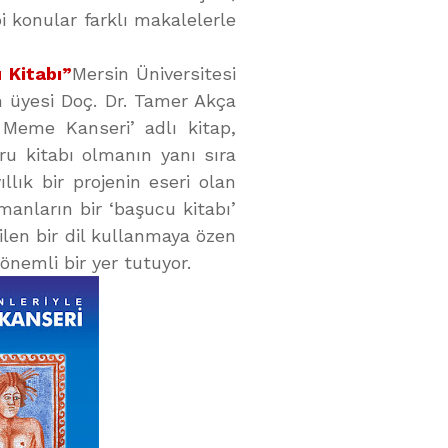
bi konular farklı makalelerle
 Kitabı”
Mersin Üniversitesi
m üyesi Doç. Dr. Tamer Akça
 Meme Kanseri’ adlı kitap,
u kitabı olmanın yanı sıra
llık bir projenin eseri olan
manların bir ‘başucu kitabı’
len bir dil kullanmaya özen
önemli bir yer tutuyor.