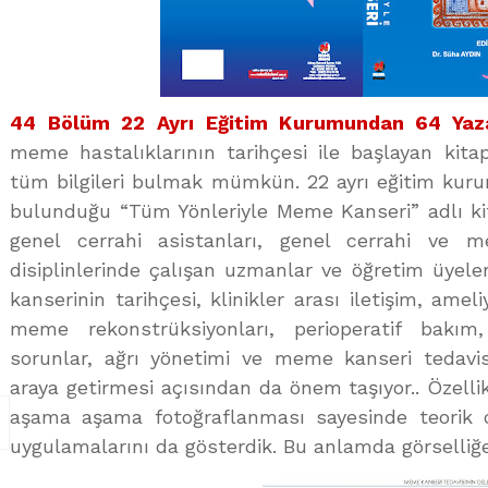
44 Bölüm 22 Ayrı Eğitim Kurumundan 64 Yaz
meme hastalıklarının tarihçesi ile başlayan kitap
tüm bilgileri bulmak mümkün. 22 ayrı eğitim kur
bulunduğu “Tüm Yönleriyle Meme Kanseri” adlı kit
genel cerrahi asistanları, genel cerrahi ve me
disiplinlerinde çalışan uzmanlar ve öğretim üyele
kanserinin tarihçesi, klinikler arası iletişim, amel
meme rekonstrüksiyonları, perioperatif bakım
sorunlar, ağrı yönetimi ve meme kanseri tedavisi
araya getirmesi açısından da önem taşıyor.. Özellik
aşama aşama fotoğraflanması sayesinde teorik ol
uygulamalarını da gösterdik. Bu anlamda görselliğe