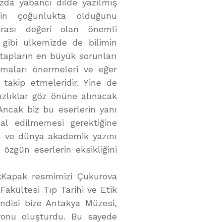
nızda yabancı dilde yazılmış
inin çoğunlukta olduğunu
arası değeri olan önemli
 gibi ülkemizde de bilimin
itapların en büyük sorunları
emaları önermeleri ve eğer
takip etmeleridir. Yine de
zlıklar göz önüne alınacak
Ancak biz bu eserlerin yanı
al edilmemesi gerektiğine
n ve dünya akademik yazını
özgün eserlerin eksikliğini
k
Kapak resmimizi Çukurova
Fakültesi Tıp Tarihi ve Etik
Kendisi bize Antakya Müzesi,
yonu oluşturdu. Bu sayede