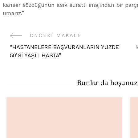
kanser sözcüğünün asık suratlı imajından bir parça
umarız.”
ÖNCEKI MAKALE
Yazı
“HASTANELERE BAŞVURANLARIN YÜZDE
Gezinme
50’Sİ YAŞLI HASTA”
Bunlar da hoşunuza 