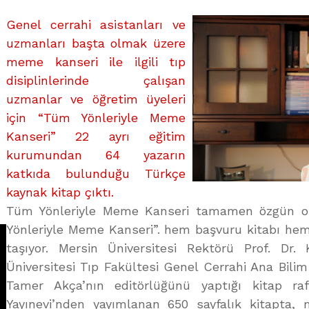
KANSERİ
Genel cerrahi asistanları ve
üzerine
uzmanları başta olmak üzere
meme kanseri ile ilgili tıp
disiplinlerinde çalışan
uzmanlar ve öğretim üyeleri
için “Tüm Yönleriyle Meme
Kanseri” 22 ayrı eğitim
kurumundan 64 yazarın
katkıda bulunduğu Türkçe
kaynak kitap çıktı.
Tüm Yönleriyle Meme Kanseri tamamen özgün ol
Yönleriyle Meme Kanseri”. hem başvuru kitabı hem d
taşıyor. Mersin Üniversitesi Rektörü Prof. Dr
Üniversitesi Tıp Fakültesi Genel Cerrahi Ana Bilim
Tamer Akça’nın editörlüğünü yaptığı kitap rafl
Yayınevi’nden yayımlanan 650 sayfalık kitapta, 