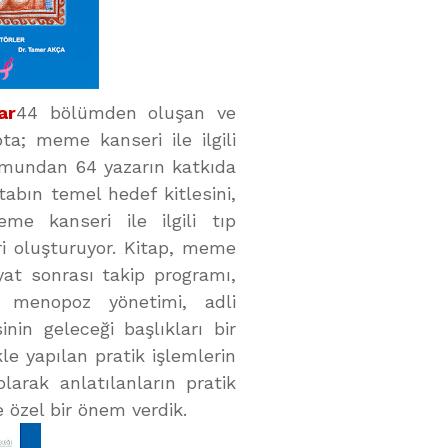
ar
44 bölümden oluşan ve
ta; meme kanseri ile ilgili
umundan 64 yazarın katkıda
abın temel hedef kitlesini,
me kanseri ile ilgili tıp
ri oluşturuyor. Kitap, meme
iyat sonrası takip programı,
, menopoz yönetimi, adli
nin geleceği başlıkları bir
le yapılan pratik işlemlerin
arak anlatılanların pratik
 özel bir önem verdik.