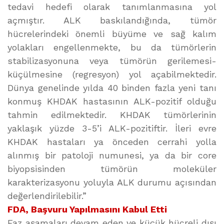
tedavi hedefi olarak tanımlanmasına yol
açmıştır. ALK baskılandığında, tümör
hücrelerindeki önemli büyüme ve sağ kalım
yolakları engellenmekte, bu da tümörlerin
stabilizasyonuna veya tümörün gerilemesi-
küçülmesine (regresyon) yol açabilmektedir.
Dünya genelinde yılda 40 binden fazla yeni tanı
konmuş KHDAK hastasının ALK-pozitif olduğu
tahmin edilmektedir. KHDAK tümörlerinin
yaklaşık yüzde 3-5’i ALK-pozitiftir. İleri evre
KHDAK hastaları ya önceden cerrahi yolla
alınmış bir patoloji numunesi, ya da bir core
biyopsisinden tümörün moleküler
karakterizasyonu yoluyla ALK durumu açısından
değerlendirilebilir.”
FDA, Başvuru Yapılmasını Kabul Etti
Faz aşamaları devam eden ve küçük hücreli dışı