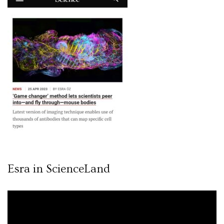
Esra in ScienceLand
Video
oynatıcı