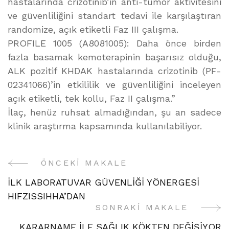
hastalarında crizotinib’in anti-tümör aktivitesini
ve güvenliliğini standart tedavi ile karşılaştıran
randomize, açık etiketli Faz III çalışma.
PROFILE 1005 (A8081005): Daha önce birden
fazla basamak kemoterapinin başarısız olduğu,
ALK pozitif KHDAK hastalarında crizotinib (PF-
02341066)’in etkililik ve güvenliliğini inceleyen
açık etiketli, tek kollu, Faz II çalışma.”
İlaç, henüz ruhsat almadığından, şu an sadece
klinik araştırma kapsamında kullanılabiliyor.
ÖNCEKI MAKALE
Yazı
İLK LABORATUVAR GÜVENLİĞİ YÖNERGESİ
Gezinme
HIFZISSIHHA’DAN
SONRAKI MAKALE
KARARNAME İLE SAĞLIK KÖKTEN DEĞİŞİYOR