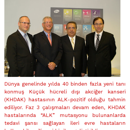
KANSERİNE
“YENİ
İLAÇ”
üzerine
Dünya genelinde yılda 40 binden fazla yeni tanı
konmuş Küçük hücreli dışı akciğer kanseri
(KHDAK) hastasının ALK-pozitif olduğu tahmin
ediliyor. Faz 3 çalışmaları devam eden, KHDAK
hastalarında “ALK” mutasyonu bulunanlarda
tedavi şansı sağlayan ileri evre hastaların