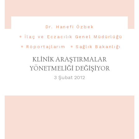
Dr. Hanefi Özbek
İlaç ve Eczacılık Genel Müdürlüğü
Röportajlarım
Sağlık Bakanlığı
KLİNİK ARAŞTIRMALAR
YÖNETMELİĞİ DEĞİŞİYOR
3 Şubat 2012