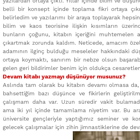
yazılardan ortaya çıktı. Yıllar içinde bilim ve düşü
belli bir konsept içinde toplama fikri ortaya çı
belirledim ve yazılarımı bir araya toplayarak hepsin
bilim ve kaos teorisine ilişkin kısımların üzerin
bunların çoğunu, kitabın içeriğini muhtemelen ağ
çıkartmak zorunda kaldım. Neticede, amacım özelli
adamının ilginç bulduğu meseleler hakkındaki düşü
ortaya koymaktı, sanırım bir nebze olsun başarab
gelen geri bildirimler benim için oldukça cesaretlen
Devam kitabı yazmayı düşünüyor musunuz?
Aslında tam olarak bu kitabın devamı olmasa da, 
bahsettiğim bazı düşünce ve fikirlerin geliştirilm
çalışmam daha var. Uzun süredir vakit bulam
ama iki yıl içinde tamamlama niyetim var. Bu ara
üniversite gençleriyle yaptığımız seminer ve ko
gelecek çalışmalar için zihin jimnastiklerine de de