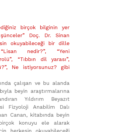
ediğiniz birçok bilginin yer
üşünceler” Doç. Dr. Sinan
in okuyabileceği bir dille
 “Lisan nedir?”, “Yeni
olü”, “Tıbbın dil yarası”,
ü?”, Ne istiyorsunuz? gibi
nında çalışan ve bu alanda
bıyla beyin araştırmalarına
ndıran Yıldırım Beyazıt
si Fizyoloji Anabilim Dalı
inan Canan, kitabında beyin
 birçok konuyu ele alarak
 için herkesin okuyabileceği