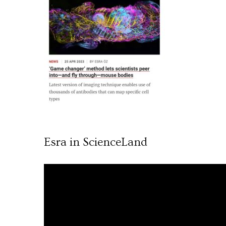
Esra in ScienceLand
Video
oynatıcı