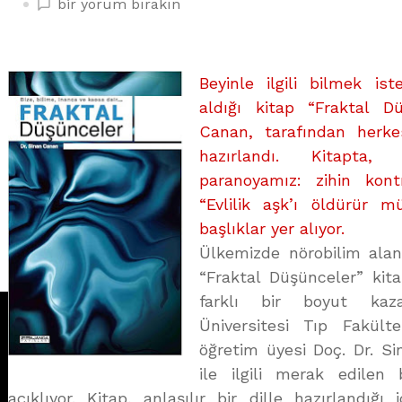
BEYİN
bir yorum bırakın
MERAK
OKLARI
HEDEFİNE
Beyinle ilgili bilmek ist
ULAŞIYOR
aldığı kitap “Fraktal D
üzerine
Canan, tarafından herkes
hazırlandı. Kitapta,
paranoyamız: zihin kontr
“Evlilik aşk’ı öldürür m
başlıklar yer alıyor.
Ülkemizde nörobilim ala
“Fraktal Düşünceler” kita
farklı bir boyut kaza
Üniversitesi Tıp Fakülte
öğretim üyesi Doç. Dr. S
ile ilgili merak edilen
açıklıyor. Kitap, anlaşılır bir dille hazırlandığı