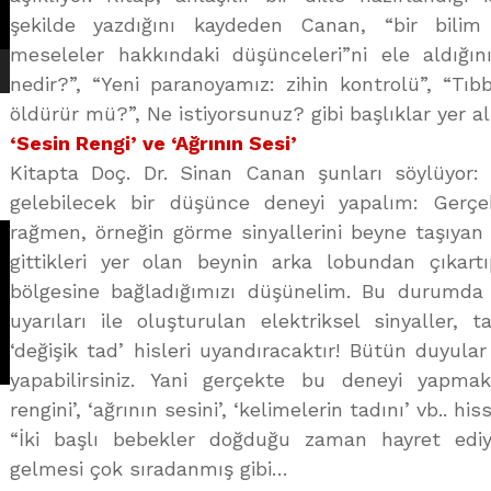
şekilde yazdığını kaydeden Canan, “bir bilim
meseleler hakkındaki düşünceleri”ni ele aldığını
nedir?”, “Yeni paranoyamız: zihin kontrolü”, “Tıbbın
öldürür mü?”, Ne istiyorsunuz? gibi başlıklar yer alı
‘Sesin Rengi’ ve ‘Ağrının Sesi’
Kitapta Doç. Dr. Sinan Canan şunları söylüyor: 
gelebilecek bir düşünce deneyi yapalım: Ge
rağmen, örneğin görme sinyallerini beyne taşıyan 
gittikleri yer olan beynin arka lobundan çıkartı
bölgesine bağladığımızı düşünelim. Bu durumda
uyarıları ile oluşturulan elektriksel sinyaller, 
‘değişik tad’ hisleri uyandıracaktır! Bütün duyula
yapabilirsiniz. Yani gerçekte bu deneyi yapm
rengini’, ‘ağrının sesini’, ‘kelimelerin tadını’ vb.. h
“İki başlı bebekler doğduğu zaman hayret ediy
gelmesi çok sıradanmış gibi…