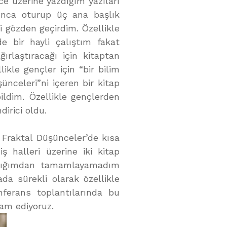
nce üzerine yazdığım yazıları
kınca oturup üç ana başlık
i gözden geçirdim. Özellikle
de bir hayli çalıştım fakat
ırlaştıracağı için kitaptan
kle gençler için “bir bilim
nceleri”ni içeren bir kitap
ildim. Özellikle gençlerden
dirici oldu.
Fraktal Düşünceler’de kısa
iş halleri üzerine iki kitap
adığımdan tamamlayamadım
da sürekli olarak özellikle
nferans toplantılarında bu
vam ediyoruz.