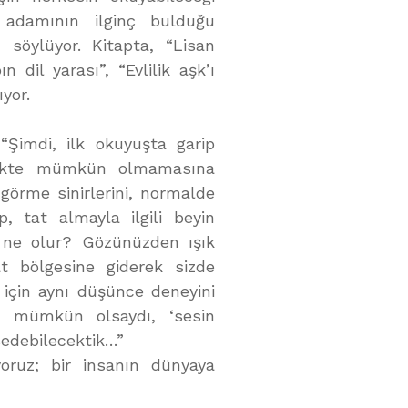
 adamının ilginç bulduğu
 söylüyor. Kitapta, “Lisan
 dil yarası”, “Evlilik aşk’ı
yor.
“Şimdi, ilk okuyuşta garip
rçekte mümkün olmamasına
görme sinirlerini, normalde
p, tat almayla ilgili beyin
 ne olur? Gözünüzden ışık
tat bölgesine giderek sizde
r için aynı düşünce deneyini
ak mümkün olsaydı, ‘sesin
issedebilecektik…”
oruz; bir insanın dünyaya