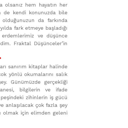
 da olsanız hem hayatın her
em de kendi konunuzda bile
i olduğunuzun da farkında
z yılda fark etmeye başladığı
i erdemlerimiz ve düşünce
im. Fraktal Düşünceler’in
?
rı sanırım kitaplar halinde
çok yönlü okumalarını salık
y. Günümüzde gerçekliği
nesi, bilgilerin ve ifade
n peşindeki zihinlerin iş gücü
e anlaşılacak çok fazla şey
ı olmak için elimden geleni