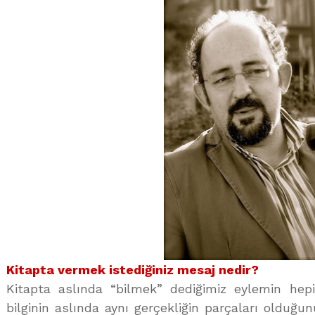
Kitapta vermek istediğiniz mesaj nedir?
Kitapta aslında “bilmek” dediğimiz eylemin hep
bilginin aslında aynı gerçekliğin parçaları olduğu