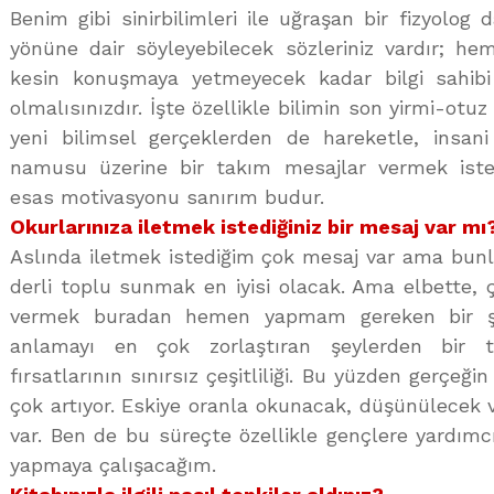
Benim gibi sinirbilimleri ile uğraşan bir fizyolog
yönüne dair söyleyebilecek sözleriniz vardır; h
kesin konuşmaya yetmeyecek kadar bilgi sahib
olmalısınızdır. İşte özellikle bilimin son yirmi-otu
yeni bilimsel gerçeklerden de hareketle, insan
namusu üzerine bir takım mesajlar vermek isted
esas motivasyonu sanırım budur.
Okurlarınıza iletmek istediğiniz bir mesaj var mı
Aslında iletmek istediğim çok mesaj var ama bunla
derli toplu sunmak en iyisi olacak. Ama elbette, 
vermek buradan hemen yapmam gereken bir şe
anlamayı en çok zorlaştıran şeylerden bir ta
fırsatlarının sınırsız çeşitliliği. Bu yüzden gerçeği
çok artıyor. Eskiye oranla okunacak, düşünülecek v
var. Ben de bu süreçte özellikle gençlere yardımc
yapmaya çalışacağım.