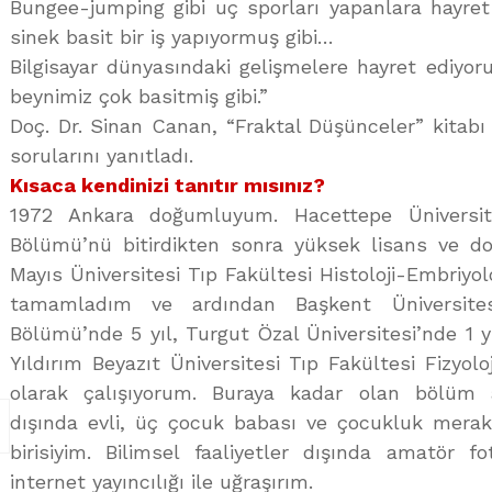
Bungee-jumping gibi uç sporları yapanlara hayret
sinek basit bir iş yapıyormuş gibi…
Bilgisayar dünyasındaki gelişmelere hayret ediyoru
beynimiz çok basitmiş gibi.”
Doç. Dr. Sinan Canan, “Fraktal Düşünceler” kitabı 
sorularını yanıtladı.
Kısaca kendinizi tanıtır mısınız?
1972 Ankara doğumluyum. Hacettepe Üniversite
Bölümü’nü bitirdikten sonra yüksek lisans ve d
Mayıs Üniversitesi Tıp Fakültesi Histoloji-Embriyolo
tamamladım ve ardından Başkent Üniversitesi
Bölümü’nde 5 yıl, Turgut Özal Üniversitesi’nde 1 y
Yıldırım Beyazıt Üniversitesi Tıp Fakültesi Fizyol
olarak çalışıyorum. Buraya kadar olan bölüm
dışında evli, üç çocuk babası ve çocukluk mera
birisiyim. Bilimsel faaliyetler dışında amatör f
internet yayıncılığı ile uğraşırım.