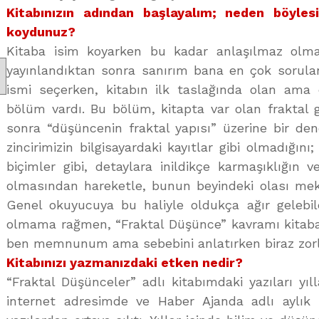
Kitabınızın adından başlayalım; neden böylesi
koydunuz?
Kitaba isim koyarken bu kadar anlaşılmaz olm
yayınlandıktan sonra sanırım bana en çok sorula
ismi seçerken, kitabın ilk taslağında olan ama 
bölüm vardı. Bu bölüm, kitapta var olan fraktal g
sonra “düşüncenin fraktal yapısı” üzerine bir de
zincirimizin bilgisayardaki kayıtlar gibi olmadığını
biçimler gibi, detaylara inildikçe karmaşıklığın ve
olmasından hareketle, bunun beyindeki olası meka
Genel okuyucuya bu haliyle oldukça ağır gelebi
olmama rağmen, “Fraktal Düşünce” kavramı kitaba 
ben memnunum ama sebebini anlatırken biraz zor
Kitabınızı yazmanızdaki etken nedir?
“Fraktal Düşünceler” adlı kitabımdaki yazıları yı
internet adresimde ve Haber Ajanda adlı aylık 